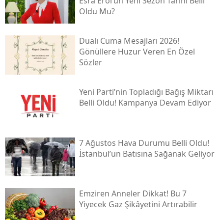
Esra Erol’un Yeni Sezon Tarihi Belli
Oldu Mu?
Dualı Cuma Mesajları 2026!
Gönüllere Huzur Veren En Özel
Sözler
Yeni̇ Parti’nin Topladığı Bağış Miktarı
Belli Oldu! Kampanya Devam Ediyor
7 Ağustos Hava Durumu Belli Oldu!
İstanbul’un Batısına Sağanak Geliyor
Emziren Anneler Dikkat! Bu 7
Yiyecek Gaz Şikâyetini Artırabilir