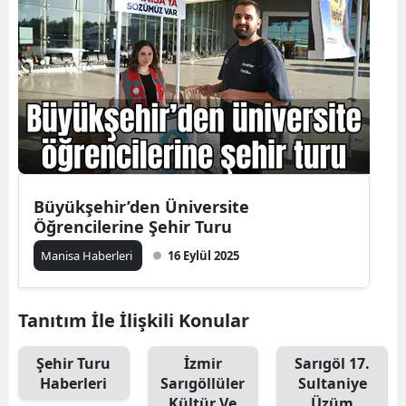
Büyükşehir’den Üniversite
Öğrencilerine Şehir Turu
Manisa Haberleri
16 Eylül 2025
Tanıtım İle İlişkili Konular
Şehir Turu
İzmir
Sarıgöl 17.
Haberleri
Sarıgöllüler
Sultaniye
Kültür Ve
Üzüm