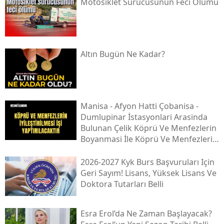
Motosiklet Sürücüsünün Feci Ölümü
Altın Bugün Ne Kadar?
Mani̇sa - Afyon Hatti Çobani̇sa -
Dumlupinar İstasyonlari Arasinda
Bulunan Çeli̇k Köprü Ve Menfezleri̇n
Boyanmasi İle Köprü Ve Menfezleri̇n
İyi̇leşti̇ri̇lmesi̇ İşi̇
2026-2027 Kyk Burs Başvuruları Için
Geri Sayım! Lisans, Yüksek Lisans Ve
Doktora Tutarları Belli
Esra Erol’da Ne Zaman Başlayacak?