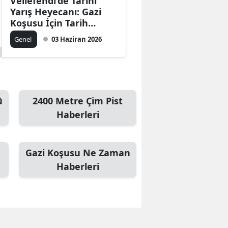
Veliefendi’de Tarihi
Yarış Heyecanı: Gazi
Koşusu İçin Tarih
Açıklandı
Genel
03 Haziran 2026
ü
2400 Metre Çim Pist
Haberleri
Gazi Koşusu Ne Zaman
Haberleri