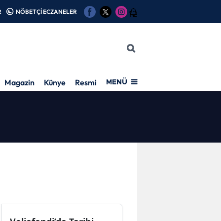
R
NÖBETÇİ ECZANELER
12
Magazin
Künye
Resmi İlan
MENÜ