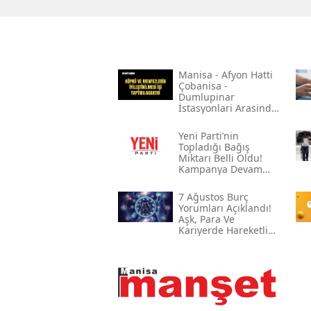
Mani̇sa - Afyon Hatti
Çobani̇sa -
Dumlupinar
İstasyonlari Arasinda
Bulunan Çeli̇k Köprü
Ve Menfezleri̇n
Yeni̇ Parti’nin
Boyanmasi İle Köprü
Topladığı Bağış
Ve Menfezleri̇n
Miktarı Belli Oldu!
İyi̇leşti̇ri̇lmesi̇ İşi̇
Kampanya Devam
Ediyor
7 Ağustos Burç
Yorumları Açıklandı!
Aşk, Para Ve
Kariyerde Hareketli
Gün