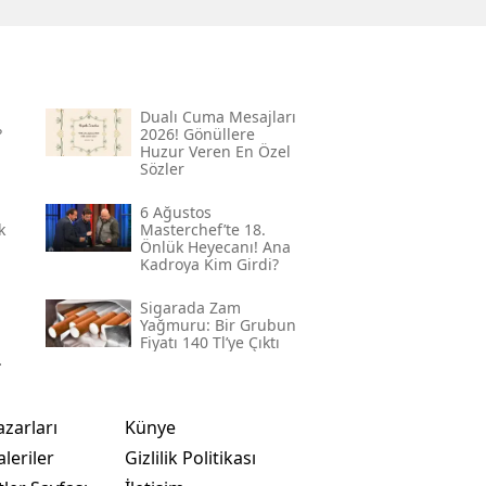
Dualı Cuma Mesajları
?
2026! Gönüllere
Huzur Veren En Özel
Sözler
6 Ağustos
k
Masterchef’te 18.
Önlük Heyecanı! Ana
Kadroya Kim Girdi?
Sigarada Zam
Yağmuru: Bir Grubun
Fiyatı 140 Tl’ye Çıktı
azarları
Künye
leriler
Gizlilik Politikası