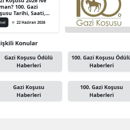
zi Koşusu 2026 Ne
man? 100. Gazi
şusu Tarihi, Saati,
ri ve Birincilik Ödülü
nel
22 Haziran 2026
işkili Konular
Gazi Koşusu Ödülü
100. Gazi Koşusu Ödül
Haberleri
Haberleri
Gazi Koşusu
100. Gazi Koşusu
Haberleri
Haberleri