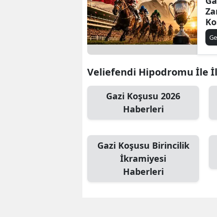
Ga
Za
Ko
Ye
Ge
Veliefendi Hipodromu İle İl
Gazi Koşusu 2026
Haberleri
Gazi Koşusu Birincilik
İkramiyesi
Haberleri