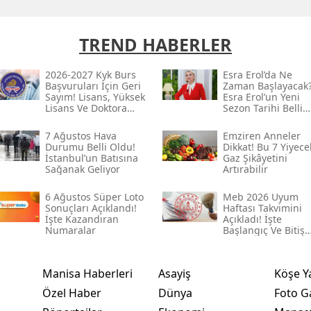
TREND HABERLER
2026-2027 Kyk Burs
Esra Erol’da Ne
Başvuruları Için Geri
Zaman Başlayacak
Sayım! Lisans, Yüksek
Esra Erol’un Yeni
Lisans Ve Doktora
Sezon Tarihi Belli
Tutarları Belli
Oldu Mu?
7 Ağustos Hava
Emziren Anneler
Durumu Belli Oldu!
Dikkat! Bu 7 Yiyece
İstanbul’un Batısına
Gaz Şikâyetini
Sağanak Geliyor
Artırabilir
6 Ağustos Süper Loto
Meb 2026 Uyum
Sonuçları Açıklandı!
Haftası Takvimini
İşte Kazandıran
Açıkladı! İşte
Numaralar
Başlangıç Ve Bitiş
Tarihi
Manisa Haberleri
Asayiş
Köşe Y
Özel Haber
Dünya
Foto Ga