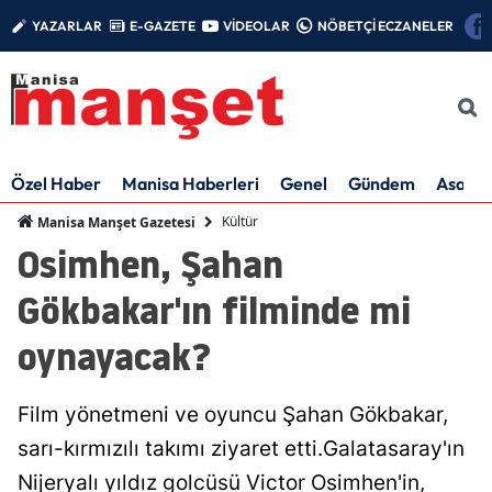
YAZARLAR
E-GAZETE
VİDEOLAR
NÖBETÇİ ECZANELER
Özel Haber
Manisa Haberleri
Genel
Gündem
Asayiş
Kültür
Manisa Manşet Gazetesi
Osimhen, Şahan
Gökbakar'ın filminde mi
oynayacak?
Film yönetmeni ve oyuncu Şahan Gökbakar,
sarı-kırmızılı takımı ziyaret etti.Galatasaray'ın
Nijeryalı yıldız golcüsü Victor Osimhen'in,