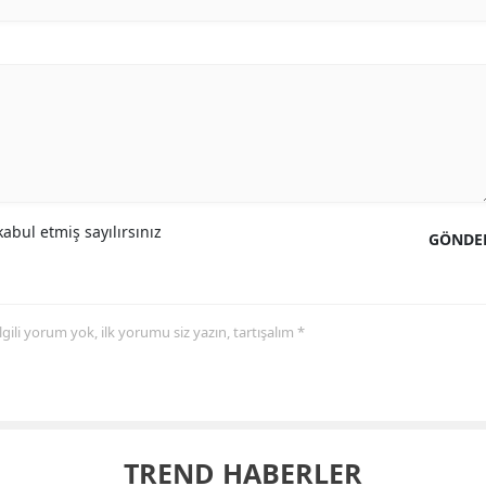
abul etmiş sayılırsınız
GÖNDE
 ilgili yorum yok, ilk yorumu siz yazın, tartışalım *
TREND HABERLER