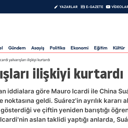
YAZARLAR
E-GAZETE
VİDEOLA
el
Gündem
Asayiş
Politika
Ekonomi
Eğitim
Kültür
Icardi yalvarışları ilişkiyi kurtardı
ışları ilişkiyi kurtardı
n iddialara göre Mauro Icardi ile China Suár
noktasına geldi. Suárez'in ayrılık kararı al
österdiği ve çiftin yeniden barıştığı öğren
cardi'nin aslan taklidi yaptığı anlarda, Suár