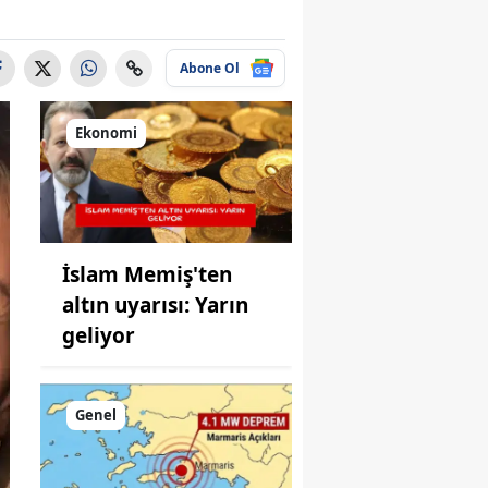
Abone Ol
Ekonomi
İslam Memiş'ten
altın uyarısı: Yarın
geliyor
Genel