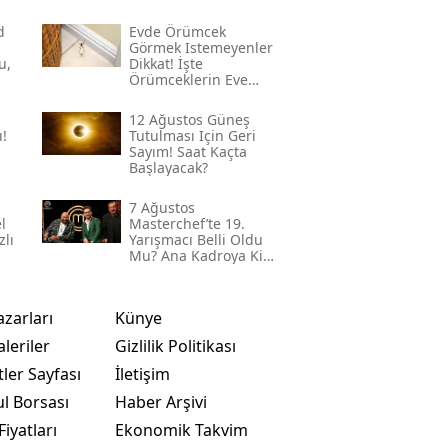
d
Evde Örümcek
Görmek Istemeyenler
u,
Dikkat! İşte
Örümceklerin Eve
Girişini Azaltan 3
Yöntem
12 Ağustos Güneş
!
Tutulması Için Geri
Sayım! Saat Kaçta
Başlayacak?
7 Ağustos
l
Masterchef’te 19.
zlı
Yarışmacı Belli Oldu
Mu? Ana Kadroya Kim
Girecek?
azarları
Künye
leriler
Gizlilik Politikası
ler Sayfası
İletişim
ul Borsası
Haber Arşivi
Fiyatları
Ekonomik Takvim