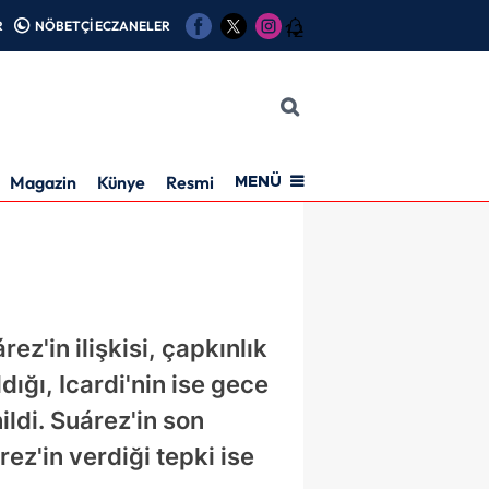
R
NÖBETÇİ ECZANELER
12
Magazin
Künye
Resmi İlan
MENÜ
ez'in ilişkisi, çapkınlık
dığı, Icardi'nin ise gece
ildi. Suárez'in son
ez'in verdiği tepki ise