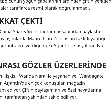
z futbolcunun yoğun çabalarının ardından çiftin yeniden
dialar taraflarca resmi olarak doğrulanmadı.
KKAT ÇEKTİ
 China Suárez'in Instagram hesabından paylaştığı
laşımlarda Mauro Icardi'nin aslan taklidi yaptığı
 görüntülere verdiği tepki Arjantinli sosyal medya
RASI GÖZLER ÜZERLERİNDE
in ilişkisi, Wanda Nara ile yaşanan ve "Wandagate"
dan Arjantin'de en çok konuşulan magazin
m ediyor. Çiftin paylaşımları ve özel hayatlarına
ını tarafından yakından takip ediliyor.