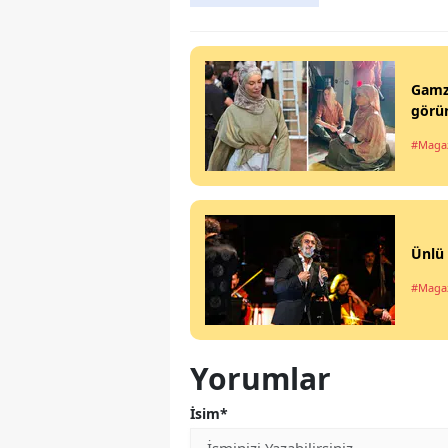
Gamze
görü
#Maga
Ünlü 
#Maga
Yorumlar
İsim*