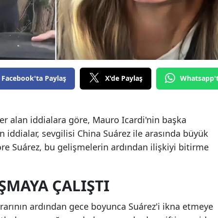
Facebook'ta Paylaş
X'de Paylaş
Whatsapp'
r alan iddialara göre, Mauro Icardi'nin başka
in iddialar, sevgilisi China Suárez ile arasında büyük
re Suárez, bu gelişmelerin ardından ilişkiyi bitirme
ŞMAYA ÇALIŞTI
 kararının ardından gece boyunca Suárez'i ikna etmeye