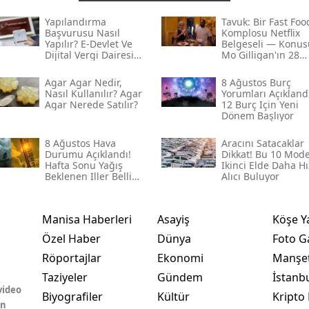
Yapılandırma
Tavuk: Bir Fast Foo
Başvurusu Nasıl
Komplosu Netflix
Yapılır? E-Devlet Ve
Belgeseli — Konus
Dijital Vergi Dairesi
Mo Gilligan'ın 28
Seçenekleri
Günlük Deneyi Ve
Çarpıcı Sonuçlar
Agar Agar Nedir,
8 Ağustos Burç
Nasıl Kullanılır? Agar
Yorumları Açıklandı
Agar Nerede Satılır?
12 Burç Için Yeni
Dönem Başlıyor
8 Ağustos Hava
Aracını Satacaklar
Durumu Açıklandı!
Dikkat! Bu 10 Mode
Hafta Sonu Yağış
Ikinci Elde Daha Hı
Beklenen Iller Belli
Alıcı Buluyor
Oldu
Manisa Haberleri
Asayiş
Köşe Y
Özel Haber
Dünya
Foto Ga
Röportajlar
Ekonomi
Manşet
Taziyeler
Gündem
İstanb
video
Biyografiler
Kültür
Kripto 
in