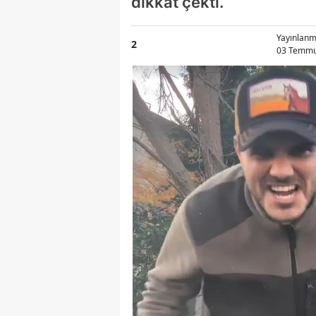
dikkat çekti.
Yayınlan
2
03 Temmuz