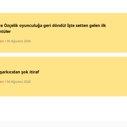
 Özçelik oyunculuğa geri döndü! İşte setten gelen ilk
ntüler
zin
/ 05 Ağustos 2026
şarkıcıdan şok itiraf
zin
/ 04 Ağustos 2026