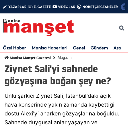
YAZARLAR
E-GAZETE
VİDEOLAR
NÖBETÇİ ECZANELER
Özel Haber
Manisa Haberleri
Genel
Gündem
Asayiş
Magazin
Manisa Manşet Gazetesi
Ziynet Sali'yi sahnede
gözyaşına boğan şey ne?
Ünlü şarkıcı Ziynet Sali, İstanbul'daki açık
hava konserinde yakın zamanda kaybettiği
dostu Alexi'yi anarken gözyaşlarına boğuldu.
Sahnede duygusal anlar yaşayan ve