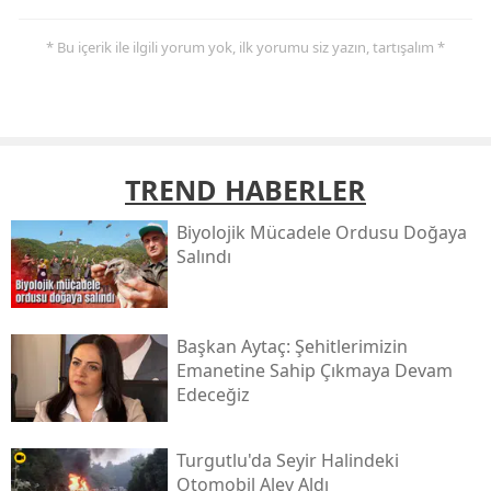
* Bu içerik ile ilgili yorum yok, ilk yorumu siz yazın, tartışalım *
TREND HABERLER
Biyolojik Mücadele Ordusu Doğaya
Salındı
Başkan Aytaç: Şehitlerimizin
Emanetine Sahip Çıkmaya Devam
Edeceğiz
Turgutlu'da Seyir Halindeki
Otomobil Alev Aldı