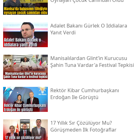
Oynayan Çocuk Canından Oldu
Adalet Bakanı Gürlek O Iddialara
Yanıt Verdi
Manisalılardan Glint’in Kurucusu
Şahin Tuna Vardar'a Festival Tepkisi
Rektör Kibar Cumhurbaşkanı
Erdoğan Ile Görüştü
17 Yıllık Sır Çözülüyor Mu?
Görüşmeden Ilk Fotoğraflar