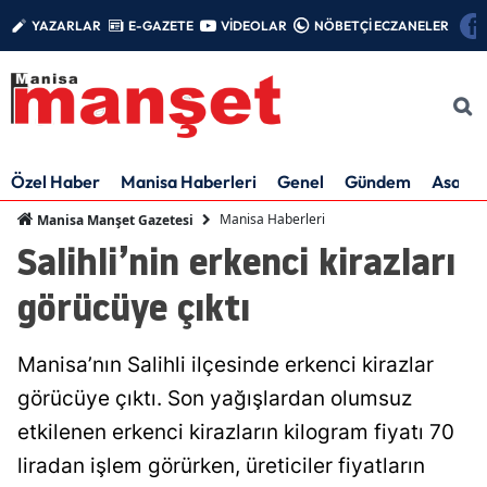
YAZARLAR
E-GAZETE
VİDEOLAR
NÖBETÇİ ECZANELER
Özel Haber
Manisa Haberleri
Genel
Gündem
Asayiş
Manisa Haberleri
Manisa Manşet Gazetesi
Salihli’nin erkenci kirazları
görücüye çıktı
Manisa’nın Salihli ilçesinde erkenci kirazlar
görücüye çıktı. Son yağışlardan olumsuz
etkilenen erkenci kirazların kilogram fiyatı 70
liradan işlem görürken, üreticiler fiyatların