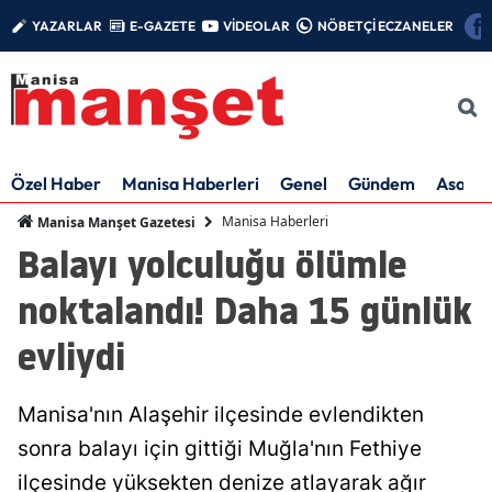
YAZARLAR
E-GAZETE
VİDEOLAR
NÖBETÇİ ECZANELER
Özel Haber
Manisa Haberleri
Genel
Gündem
Asayiş
Manisa Haberleri
Manisa Manşet Gazetesi
Balayı yolculuğu ölümle
noktalandı! Daha 15 günlük
evliydi
Manisa'nın Alaşehir ilçesinde evlendikten
sonra balayı için gittiği Muğla'nın Fethiye
ilçesinde yüksekten denize atlayarak ağır