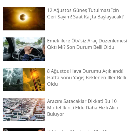
12 Ağustos Güneş Tutulması Için
Geri Sayım! Saat Kaçta Başlayacak?
Emeklilere Ötv’siz Araç Düzenlemesi
Çıktı Mı? Son Durum Belli Oldu
8 Ağustos Hava Durumu Açıklandı!
Hafta Sonu Yağış Beklenen Iller Belli
Oldu
Aracını Satacaklar Dikkat! Bu 10
Model Ikinci Elde Daha Hızlı Alıcı
Buluyor