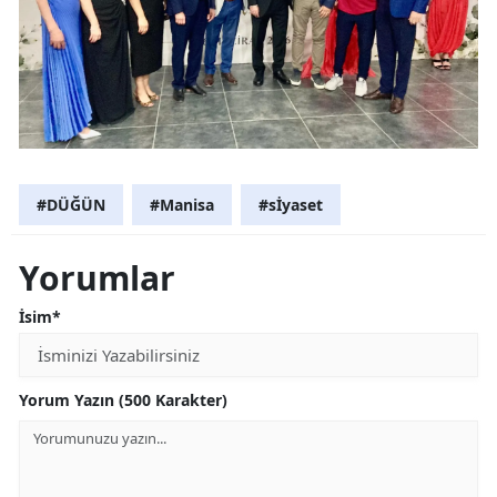
#DÜĞÜN
#Manisa
#sİyaset
Yorumlar
İsim*
Yorum Yazın (500 Karakter)