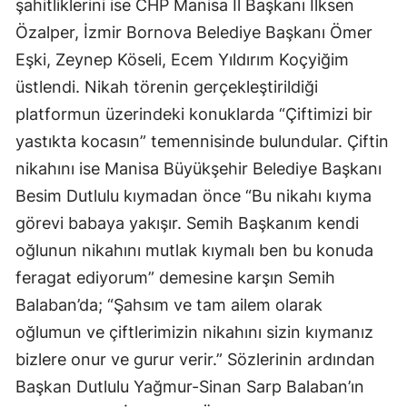
şahitliklerini ise CHP Manisa İl Başkanı İlksen
Özalper, İzmir Bornova Belediye Başkanı Ömer
Eşki, Zeynep Köseli, Ecem Yıldırım Koçyiğim
üstlendi. Nikah törenin gerçekleştirildiği
platformun üzerindeki konuklarda “Çiftimizi bir
yastıkta kocasın” temennisinde bulundular. Çiftin
nikahını ise Manisa Büyükşehir Belediye Başkanı
Besim Dutlulu kıymadan önce “Bu nikahı kıyma
görevi babaya yakışır. Semih Başkanım kendi
oğlunun nikahını mutlak kıymalı ben bu konuda
feragat ediyorum” demesine karşın Semih
Balaban’da; “Şahsım ve tam ailem olarak
oğlumun ve çiftlerimizin nikahını sizin kıymanız
bizlere onur ve gurur verir.” Sözlerinin ardından
Başkan Dutlulu Yağmur-Sinan Sarp Balaban’ın