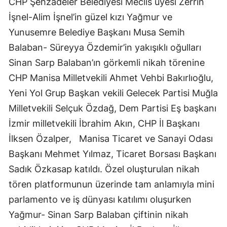
CHP Şehzadeler Belediyesi Meclis üyesi Zerrin
İşnel-Alim İşnel’in güzel kızı Yağmur ve
Yunusemre Belediye Başkanı Musa Semih
Balaban- Süreyya Özdemir’in yakışıklı oğulları
Sinan Sarp Balaban’ın görkemli nikah törenine
CHP Manisa Milletvekili Ahmet Vehbi Bakırlıoğlu,
Yeni Yol Grup Başkan vekili Gelecek Partisi Muğla
Milletvekili Selçuk Özdağ, Dem Partisi Eş başkanı
İzmir milletvekili İbrahim Akın, CHP İl Başkanı
İlksen Özalper, Manisa Ticaret ve Sanayi Odası
Başkanı Mehmet Yılmaz, Ticaret Borsası Başkanı
Sadık Özkasap katıldı. Özel oluşturulan nikah
tören platformunun üzerinde tam anlamıyla mini
parlamento ve iş dünyası katılımı oluşurken
Yağmur- Sinan Sarp Balaban çiftinin nikah