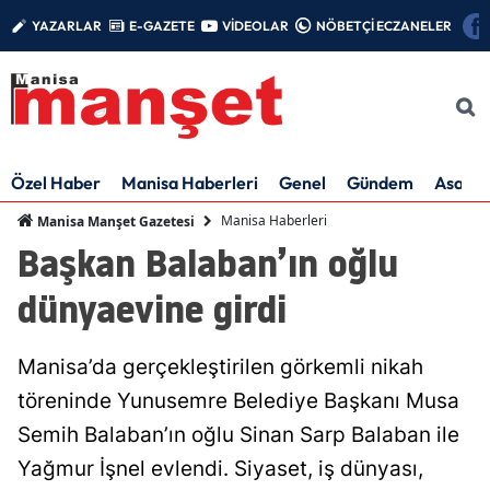
YAZARLAR
E-GAZETE
VİDEOLAR
NÖBETÇİ ECZANELER
Özel Haber
Manisa Haberleri
Genel
Gündem
Asayiş
Manisa Haberleri
Manisa Manşet Gazetesi
Başkan Balaban’ın oğlu
dünyaevine girdi
Manisa’da gerçekleştirilen görkemli nikah
töreninde Yunusemre Belediye Başkanı Musa
Semih Balaban’ın oğlu Sinan Sarp Balaban ile
Yağmur İşnel evlendi. Siyaset, iş dünyası,