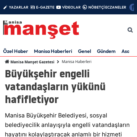
YAZARLAR
E-GAZETE
VİDEOLAR
NÖBETÇİ ECZANELER
Özel Haber
Manisa Haberleri
Genel
Gündem
Asayiş
Manisa Haberleri
Manisa Manşet Gazetesi
Büyükşehir engelli
vatandaşların yükünü
hafifletiyor
Manisa Büyükşehir Belediyesi, sosyal
belediyecilik anlayışıyla engelli vatandaşların
hayatını kolaylaştıracak anlamlı bir hizmeti