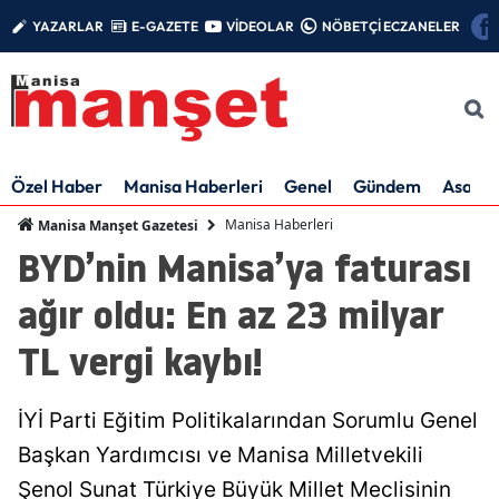
YAZARLAR
E-GAZETE
VİDEOLAR
NÖBETÇİ ECZANELER
Özel Haber
Manisa Haberleri
Genel
Gündem
Asayiş
Manisa Haberleri
Manisa Manşet Gazetesi
BYD’nin Manisa’ya faturası
ağır oldu: En az 23 milyar
TL vergi kaybı!
İYİ Parti Eğitim Politikalarından Sorumlu Genel
Başkan Yardımcısı ve Manisa Milletvekili
Şenol Sunat Türkiye Büyük Millet Meclisinin