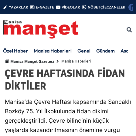
YAZARLAR
E-GAZETE
VİDEOLAR
NÖBETÇİ ECZANELER
Özel Haber
Manisa Haberleri
Genel
Gündem
Asayiş
Manisa Haberleri
Manisa Manşet Gazetesi
ÇEVRE HAFTASINDA FİDAN
DİKTİLER
Manisa’da Çevre Haftası kapsamında Sancaklı
Bozköy 75. Yıl İlkokulunda fidan dikimi
gerçekleştirildi. Çevre bilincinin küçük
yaşlarda kazandırılmasının önemine vurgu