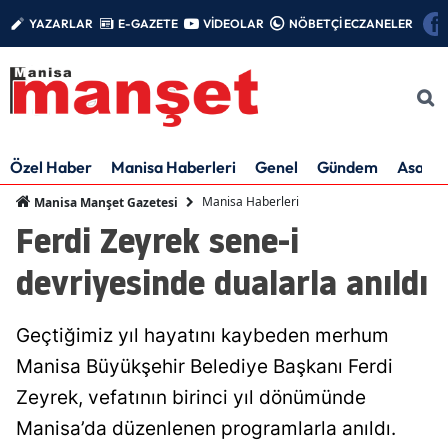
YAZARLAR
E-GAZETE
VİDEOLAR
NÖBETÇİ ECZANELER
Özel Haber
Manisa Haberleri
Genel
Gündem
Asayiş
Manisa Haberleri
Manisa Manşet Gazetesi
Ferdi Zeyrek sene-i
devriyesinde dualarla anıldı
Geçtiğimiz yıl hayatını kaybeden merhum
Manisa Büyükşehir Belediye Başkanı Ferdi
Zeyrek, vefatının birinci yıl dönümünde
Manisa’da düzenlenen programlarla anıldı.