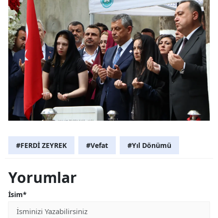
#FERDİ ZEYREK
#Vefat
#Yıl Dönümü
Yorumlar
İsim*