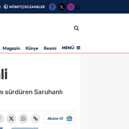
R
NÖBETÇİ ECZANELER
12
Magazin
Künye
Resmi İlan
MENÜ
li
nı sürdüren Saruhanlı
Abone Ol