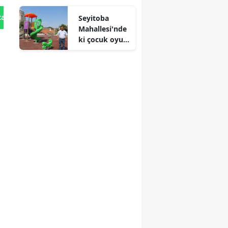
tan Gönder
Seyitoba
Mahallesi'nde
ki çocuk oyun
parkı
yenilendi