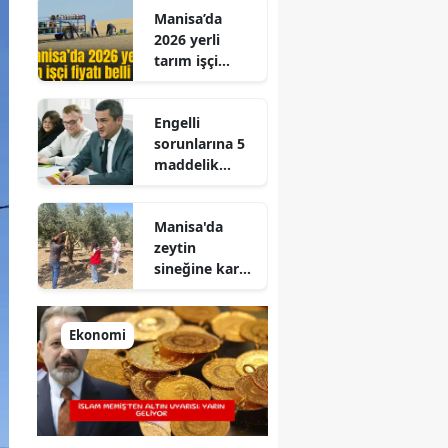
Manisa’da
2026 yerli
tarım işçi
fiyatı belli
oldu
Engelli
sorunlarına 5
maddelik
çözüm
reçetesi
Manisa'da
zeytin
sineğine karşı
önlem
Ekonomi