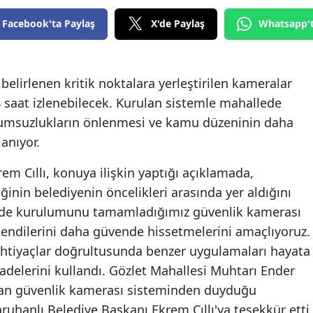
Facebook'ta Paylaş
X'de Paylaş
Whatsapp'
e belirlenen kritik noktalara yerleştirilen kameralar
 saat izlenebilecek. Kurulan sistemle mahallede
 olumsuzlukların önlenmesi ve kamu düzeninin daha
anıyor.
em Cıllı, konuya ilişkin yaptığı açıklamada,
ğinin belediyenin öncelikleri arasında yer aldığını
izde kurulumunu tamamladığımız güvenlik kamerası
kendilerini daha güvende hissetmelerini amaçlıyoruz.
ihtiyaçlar doğrultusunda benzer uygulamaları hayata
adelerini kullandı. Gözlet Mahallesi Muhtarı Ender
lan güvenlik kamerası sisteminden duyduğu
ruhanlı Belediye Başkanı Ekrem Cıllı'ya teşekkür etti.