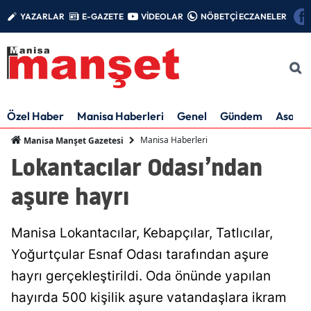
YAZARLAR
E-GAZETE
VİDEOLAR
NÖBETÇİ ECZANELER
Özel Haber
Manisa Haberleri
Genel
Gündem
Asayiş
Manisa Haberleri
Manisa Manşet Gazetesi
Lokantacılar Odası’ndan
aşure hayrı
Manisa Lokantacılar, Kebapçılar, Tatlıcılar,
Yoğurtçular Esnaf Odası tarafından aşure
hayrı gerçekleştirildi. Oda önünde yapılan
hayırda 500 kişilik aşure vatandaşlara ikram