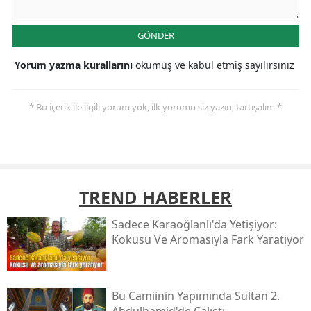
GÖNDER
Yorum yazma kurallarını
okumuş ve kabul etmiş sayılırsınız
* Bu içerik ile ilgili yorum yok, ilk yorumu siz yazın, tartışalım *
TREND HABERLER
Sadece Karaoğlanlı'da Yetişiyor:
Kokusu Ve Aromasıyla Fark Yaratıyor
Bu Camiinin Yapımında Sultan 2.