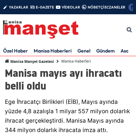
YAZARLAR
E-GAZETE
VİDEOLAR
NÖBETÇİ ECZANELER
Özel Haber
Manisa Haberleri
Genel
Gündem
Asayiş
Manisa Haberleri
Manisa Manşet Gazetesi
Manisa mayıs ayı ihracatı
belli oldu
Ege İhracatçı Birlikleri (EİB), Mayıs ayında
yüzde 4,8 azalışla 1 milyar 557 milyon dolarlık
ihracat gerçekleştirdi. Manisa Mayıs ayında
344 milyon dolarlık ihracata imza attı.