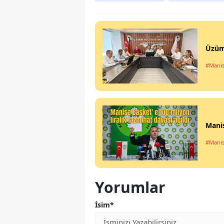
Üzüm
#Manis
Manis
#Manis
Yorumlar
İsim*