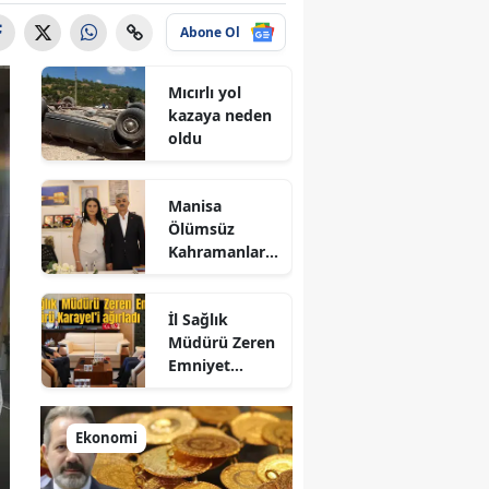
Abone Ol
Mıcırlı yol
kazaya neden
oldu
Manisa
Ölümsüz
Kahramanlar
Sosyal
Yardımlaşma
İl Sağlık
ve Dayanışma
Müdürü Zeren
Derneği
Emniyet
Başkan
Müdürü
Büyükburç’u
Karayel’i
ağırladı
ağırladı
Ekonomi