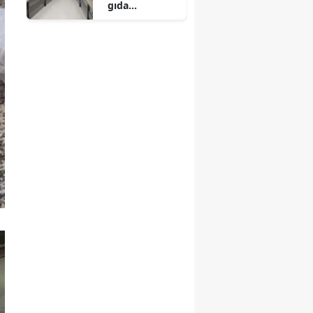
gıda
konularında
kendini
yeniliyor