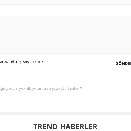
abul etmiş sayılırsınız
GÖNDE
 ilgili yorum yok, ilk yorumu siz yazın, tartışalım *
TREND HABERLER