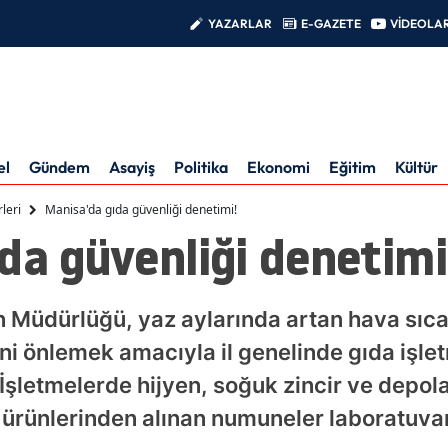
YAZARLAR
E-GAZETE
VİDEOLA
el
Gündem
Asayiş
Politika
Ekonomi
Eğitim
Kültür
leri
Manisa'da gıda güvenliği denetimi!
da güvenliği denetimi
 Müdürlüğü, yaz aylarında artan hava sıcak
ini önlemek amacıyla il genelinde gıda işle
 İşletmelerde hijyen, soğuk zincir ve depolam
a ürünlerinden alınan numuneler laboratuvar