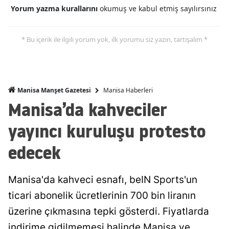
Yorum yazma kurallarını
okumuş ve kabul etmiş sayılırsınız
* Bu içerik ile ilgili yorum yok, ilk yorumu siz yazın, tartışalım *
Manisa Haberleri
Manisa Manşet Gazetesi
Manisa’da kahveciler
yayıncı kuruluşu protesto
edecek
Manisa'da kahveci esnafı, beIN Sports'un
ticari abonelik ücretlerinin 700 bin liranın
üzerine çıkmasına tepki gösterdi. Fiyatlarda
indirime gidilmemesi halinde Manisa ve