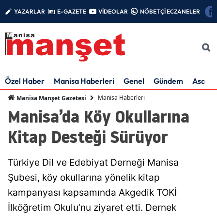
YAZARLAR
E-GAZETE
VİDEOLAR
NÖBETÇİ ECZANELER
Özel Haber
Manisa Haberleri
Genel
Gündem
Asayiş
Manisa Haberleri
Manisa Manşet Gazetesi
Manisa’da Köy Okullarına
Kitap Desteği Sürüyor
Türkiye Dil ve Edebiyat Derneği Manisa
Şubesi, köy okullarına yönelik kitap
kampanyası kapsamında Akgedik TOKİ
İlköğretim Okulu’nu ziyaret etti. Dernek