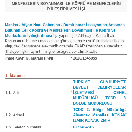
MENFEZLERİN BOYANMASI İLE KÖPRÜ VE MENFEZLERİN
İYİLEŞTİRİLMESİ İŞİ
Manisa - Afyon Hattı Çobanisa - Dumlupınar İstasyonları Arasında
Bulunan Çelik Köprü ve Menfezlerin Boyanması ile Köprü ve
Menfezlerin İyileştirilmesi İşi
yapım işi 4734 sayılı Kamu İhale
Kanununun 19 uncu maddesine göre açık ihale usulü ile ihale edilecek
olup, teklifler sadece elektronik ortamda EKAP üzerinden alınacaktır.
İhaleye ilişkin ayrıntılı bilgiler aşağıda yer almaktadır:
:
İhale Kayıt Numarası (İKN)
2026/1345055
1- İdarenin
TÜRKİYE CUMHURİYETİ
DEVLET DEMİRYOLLARI
:
1.1.
Adı
İŞLETMESİ GENEL
MÜDÜRLÜĞÜ TCDD 3.
BÖLGE MÜDÜRLÜĞÜ
TCDD 3. Bölge Müdürlüğü
:
1.2.
Adresi
Alsancak Mahallesi KONAK/
İZMİR KONAK/İZMİR
:
1.3.
Telefon numarası
02324643131