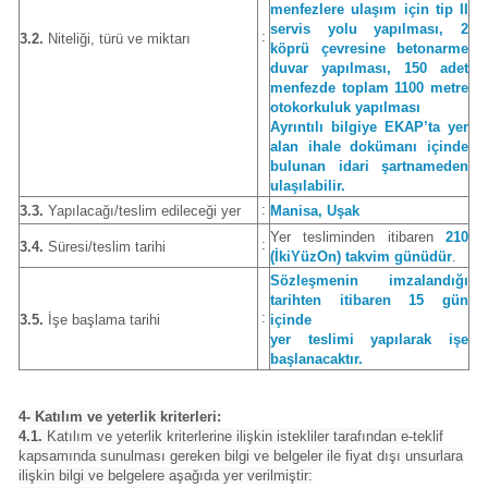
menfezlere ulaşım için tip II
servis yolu yapılması, 2
:
3.2.
Niteliği, türü ve miktarı
köprü çevresine betonarme
duvar yapılması, 150 adet
menfezde toplam 1100 metre
otokorkuluk yapılması
Ayrıntılı bilgiye EKAP’ta yer
alan ihale dokümanı içinde
bulunan idari şartnameden
ulaşılabilir.
:
3.3.
Yapılacağı/teslim edileceği yer
Manisa, Uşak
Yer tesliminden itibaren
210
:
3.4.
Süresi/teslim tarihi
(İkiYüzOn) takvim günüdür
.
Sözleşmenin imzalandığı
tarihten itibaren 15 gün
:
3.5.
İşe başlama tarihi
içinde
yer teslimi yapılarak işe
başlanacaktır.
4- Katılım ve yeterlik kriterleri:
4.1.
Katılım ve yeterlik kriterlerine ilişkin istekliler tarafından e-teklif
kapsamında sunulması gereken bilgi ve belgeler ile fiyat dışı unsurlara
ilişkin bilgi ve belgelere aşağıda yer verilmiştir: