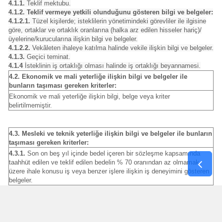
4.1.1.
Teklif mektubu.
4.1.2. Teklif vermeye yetkili olunduğunu gösteren bilgi ve belgeler:
4.1.2.1.
Tüzel kişilerde; isteklilerin yönetimindeki görevliler ile ilgisine
göre, ortaklar ve ortaklık oranlarına (halka arz edilen hisseler hariç)/
üyelerine/kurucularına ilişkin bilgi ve belgeler.
4.1.2.2.
Vekâleten ihaleye katılma halinde vekile ilişkin bilgi ve belgeler.
4.1.3.
Geçici teminat.
4.1.4
İsteklinin iş ortaklığı olması halinde iş ortaklığı beyannamesi.
4.2. Ekonomik ve mali yeterliğe ilişkin bilgi ve belgeler ile
bunların taşıması gereken kriterler:
Ekonomik ve mali yeterliğe ilişkin bilgi, belge veya kriter
belirtilmemiştir.
4.3. Mesleki ve teknik yeterliğe ilişkin bilgi ve belgeler ile bunların
taşıması gereken kriterler:
4.3.1.
Son on beş yıl içinde bedel içeren bir sözleşme kapsamında
taahhüt edilen ve teklif edilen bedelin % 70 oranından az olmamak
üzere ihale konusu iş veya benzer işlere ilişkin iş deneyimini gösteren
belgeler.
4.3.1.1.
Tüzel kişi tarafından iş deneyimini göstermek üzere kullanılan
belgenin, tüzel kişiliğin yarısından fazla hissesine sahip ve 4734 sayılı
Kanuna göre yapılacak ihalelere ilişkin sözleşmelerin yürütülmesi