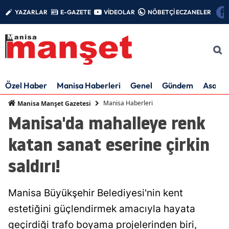
YAZARLAR
E-GAZETE
VİDEOLAR
NÖBETÇİ ECZANELER
Özel Haber
Manisa Haberleri
Genel
Gündem
Asayiş
Manisa Haberleri
Manisa Manşet Gazetesi
Manisa'da mahalleye renk
katan sanat eserine çirkin
saldırı!
Manisa Büyükşehir Belediyesi'nin kent
estetiğini güçlendirmek amacıyla hayata
geçirdiği trafo boyama projelerinden biri,