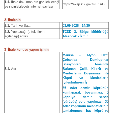
1.4.
İhale dokümanının görülebileceği
:
https://ekap.kik.gov.tr/EKAP/
ve indirilebileceği internet sayfası
2- İhalenin
:
2.1.
Tarih ve Saati
03.09.2026 - 14:30
2.2.
Yapılacağı (e-tekliflerin
TCDD 3. Bölge Müdürlüğü
:
açılacağı) adres
Alsancak - İzmir
3- İhale konusu yapım işinin
Manisa - Afyon Hattı
Çobanisa - Dumlupınar
İstasyonları Arasında
:
3.1.
Adı
Bulunan Çelik Köprü ve
Menfezlerin Boyanması ile
Köprü ve Menfezlerin
İyileştirilmesi İşi
35 Adet demir köprünün
kumlanarak boyanması, 5
köprüye demir servis
(yürüyüş) yolu yapılması, 35
Adet köprünün mesnetlerinin
temizlenmesi, bazı köprü ve