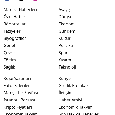
Manisa Haberleri
Asayiş
Özel Haber
Dünya
Röportajlar
Ekonomi
Taziyeler
Gündem
Biyografiler
Kültür
Genel
Politika
Çevre
Spor
Eğitim
Yaşam
Sağlık
Teknoloji
Köşe Yazarları
Künye
Foto Galeriler
Gizlilik Politikası
Manşetler Sayfası
İletişim
İstanbul Borsası
Haber Arşivi
Kripto Fiyatları
Ekonomik Takvim
Ekonomik Takvim
Son Dakika Haberleri