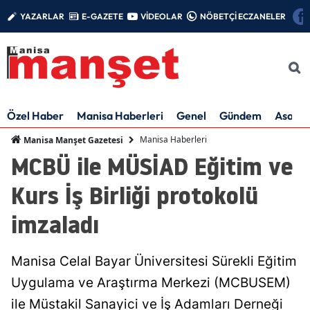
YAZARLAR
E-GAZETE
VİDEOLAR
NÖBETÇİ ECZANELER
Özel Haber
Manisa Haberleri
Genel
Gündem
Asayiş
Manisa Haberleri
Manisa Manşet Gazetesi
MCBÜ ile MÜSİAD Eğitim ve
Kurs İş Birliği protokolü
imzaladı
Manisa Celal Bayar Üniversitesi Sürekli Eğitim
Uygulama ve Araştırma Merkezi (MCBUSEM)
ile Müstakil Sanayici ve İş Adamları Derneği