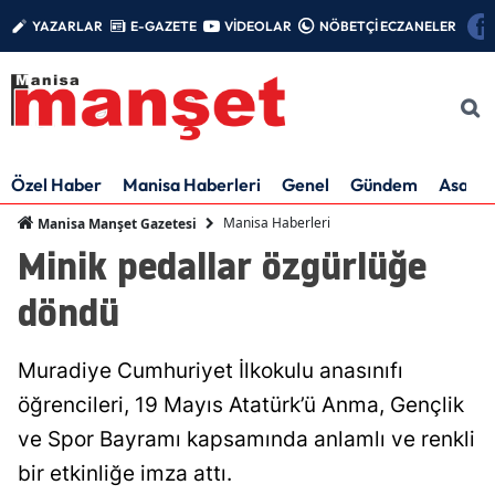
YAZARLAR
E-GAZETE
VİDEOLAR
NÖBETÇİ ECZANELER
Özel Haber
Manisa Haberleri
Genel
Gündem
Asayiş
Manisa Haberleri
Manisa Manşet Gazetesi
Minik pedallar özgürlüğe
döndü
Muradiye Cumhuriyet İlkokulu anasınıfı
öğrencileri, 19 Mayıs Atatürk’ü Anma, Gençlik
ve Spor Bayramı kapsamında anlamlı ve renkli
bir etkinliğe imza attı.