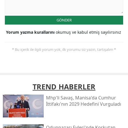
GÖNDER
Yorum yazma kurallarını
okumuş ve kabul etmiş sayılırsınız
* Bu içerik ile ilgili yorum yok, ilk yorumu siz yazın, tartışalım *
TREND HABERLER
Mhp'li Savaş, Manisa'da Cumhur
İttifakı'nın 2029 Hedefini Vurguladı
Odunpazarı Evleri'nde Korkutan