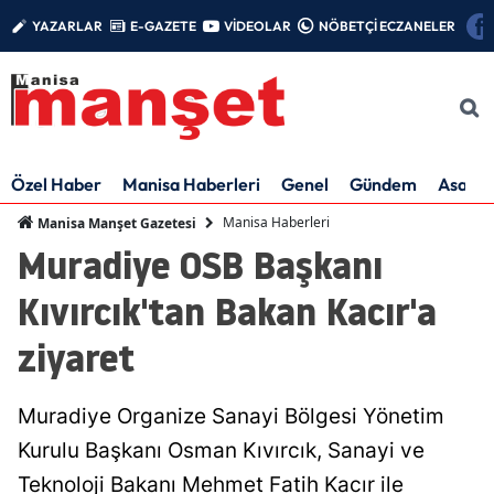
YAZARLAR
E-GAZETE
VİDEOLAR
NÖBETÇİ ECZANELER
Özel Haber
Manisa Haberleri
Genel
Gündem
Asayiş
Manisa Haberleri
Manisa Manşet Gazetesi
Muradiye OSB Başkanı
Kıvırcık'tan Bakan Kacır'a
ziyaret
Muradiye Organize Sanayi Bölgesi Yönetim
Kurulu Başkanı Osman Kıvırcık, Sanayi ve
Teknoloji Bakanı Mehmet Fatih Kacır ile