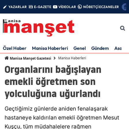
YAZARLAR
E-GAZETE
VİDEOLAR
NÖBETÇİ ECZANELER
Özel Haber
Manisa Haberleri
Genel
Gündem
Asayiş
Manisa Haberleri
Manisa Manşet Gazetesi
Organlarını bağışlayan
emekli öğretmen son
yolculuğuna uğurlandı
Geçtiğimiz günlerde aniden fenalaşarak
hastaneye kaldırılan emekli öğretmen Mesut
Kuşçu, tüm müdahalelere rağmen