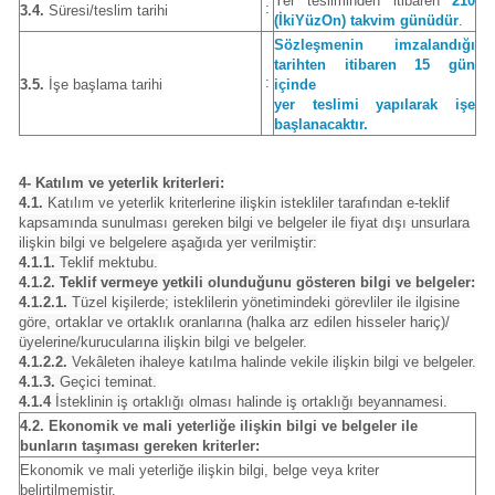
Yer tesliminden itibaren
210
:
3.4.
Süresi/teslim tarihi
(İkiYüzOn) takvim günüdür
.
Sözleşmenin imzalandığı
tarihten itibaren 15 gün
:
3.5.
İşe başlama tarihi
içinde
yer teslimi yapılarak işe
başlanacaktır.
4- Katılım ve yeterlik kriterleri:
4.1.
Katılım ve yeterlik kriterlerine ilişkin istekliler tarafından e-teklif
kapsamında sunulması gereken bilgi ve belgeler ile fiyat dışı unsurlara
ilişkin bilgi ve belgelere aşağıda yer verilmiştir:
4.1.1.
Teklif mektubu.
4.1.2. Teklif vermeye yetkili olunduğunu gösteren bilgi ve belgeler:
4.1.2.1.
Tüzel kişilerde; isteklilerin yönetimindeki görevliler ile ilgisine
göre, ortaklar ve ortaklık oranlarına (halka arz edilen hisseler hariç)/
üyelerine/kurucularına ilişkin bilgi ve belgeler.
4.1.2.2.
Vekâleten ihaleye katılma halinde vekile ilişkin bilgi ve belgeler.
4.1.3.
Geçici teminat.
4.1.4
İsteklinin iş ortaklığı olması halinde iş ortaklığı beyannamesi.
4.2. Ekonomik ve mali yeterliğe ilişkin bilgi ve belgeler ile
bunların taşıması gereken kriterler:
Ekonomik ve mali yeterliğe ilişkin bilgi, belge veya kriter
belirtilmemiştir.