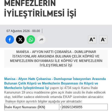
MENFEZLERİN
İYİLEŞTİRİLMESİ İŞİ
07 Ağustos 2026 - 00.00
+
-
A
A
MANİSA - AFYON HATTI ÇOBANİSA - DUMLUPINAR
İSTASYONLARI ARASINDA BULUNAN ÇELİK KÖPRÜ VE
MENFEZLERİN BOYANMASI İLE KÖPRÜ VE MENFEZLERİN
İYİLEŞTİRİLMESİ İŞİ
Manisa - Afyon Hattı Çobanisa - Dumlupınar İstasyonları Arasında
Bulunan Çelik Köprü ve Menfezlerin Boyanması ile Köprü ve
Menfezlerin İyileştirilmesi İşi
yapım işi 4734 sayılı Kamu İhale
Kanununun 19 uncu maddesine göre açık ihale usulü ile ihale edilecek
olup, teklifler sadece elektronik ortamda EKAP üzerinden alınacaktır.
İhaleye ilişkin ayrıntılı bilgiler aşağıda yer almaktadır:
:
İhale Kayıt Numarası (İKN)
2026/1345055