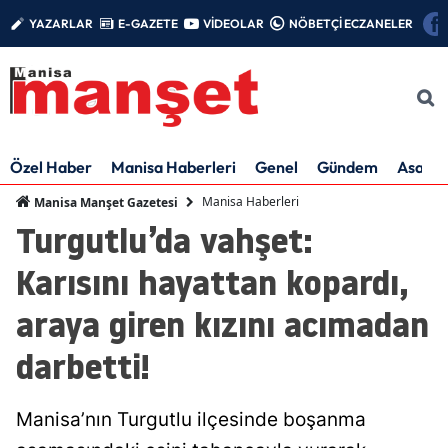
YAZARLAR
E-GAZETE
VİDEOLAR
NÖBETÇİ ECZANELER
Özel Haber
Manisa Haberleri
Genel
Gündem
Asayiş
Manisa Haberleri
Manisa Manşet Gazetesi
Turgutlu’da vahşet:
Karısını hayattan kopardı,
araya giren kızını acımadan
darbetti!
Manisa’nın Turgutlu ilçesinde boşanma