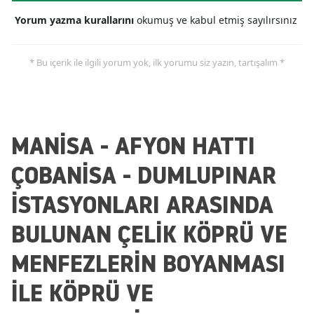
Yorum yazma kurallarını
okumuş ve kabul etmiş sayılırsınız
* Bu içerik ile ilgili yorum yok, ilk yorumu siz yazın, tartışalım *
MANİSA - AFYON HATTI
ÇOBANİSA - DUMLUPINAR
İSTASYONLARI ARASINDA
BULUNAN ÇELİK KÖPRÜ VE
MENFEZLERİN BOYANMASI
İLE KÖPRÜ VE