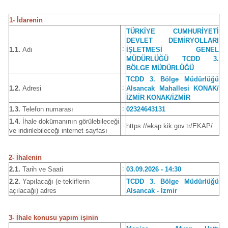
1- İdarenin
TÜRKİYE CUMHURİYETİ
DEVLET DEMİRYOLLARI
:
1.1.
Adı
İŞLETMESİ GENEL
MÜDÜRLÜĞÜ TCDD 3.
BÖLGE MÜDÜRLÜĞÜ
TCDD 3. Bölge Müdürlüğü
:
1.2.
Adresi
Alsancak Mahallesi KONAK/
İZMİR KONAK/İZMİR
:
1.3.
Telefon numarası
02324643131
1.4.
İhale dokümanının görülebileceği
:
https://ekap.kik.gov.tr/EKAP/
ve indirilebileceği internet sayfası
2- İhalenin
:
2.1.
Tarih ve Saati
03.09.2026 - 14:30
2.2.
Yapılacağı (e-tekliflerin
TCDD 3. Bölge Müdürlüğü
:
açılacağı) adres
Alsancak - İzmir
3- İhale konusu yapım işinin