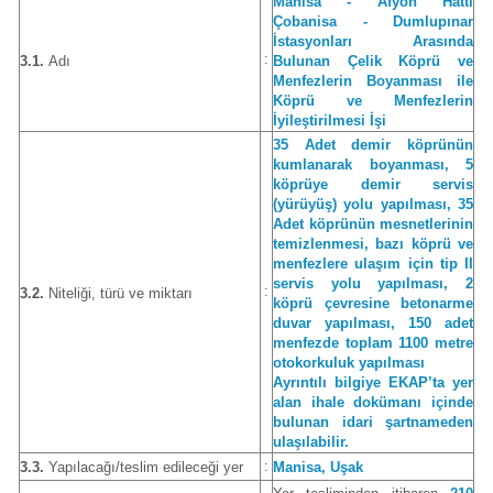
Manisa - Afyon Hattı
Çobanisa - Dumlupınar
İstasyonları Arasında
:
3.1.
Adı
Bulunan Çelik Köprü ve
Menfezlerin Boyanması ile
Köprü ve Menfezlerin
İyileştirilmesi İşi
35 Adet demir köprünün
kumlanarak boyanması, 5
köprüye demir servis
(yürüyüş) yolu yapılması, 35
Adet köprünün mesnetlerinin
temizlenmesi, bazı köprü ve
menfezlere ulaşım için tip II
servis yolu yapılması, 2
:
3.2.
Niteliği, türü ve miktarı
köprü çevresine betonarme
duvar yapılması, 150 adet
menfezde toplam 1100 metre
otokorkuluk yapılması
Ayrıntılı bilgiye EKAP’ta yer
alan ihale dokümanı içinde
bulunan idari şartnameden
ulaşılabilir.
:
3.3.
Yapılacağı/teslim edileceği yer
Manisa, Uşak