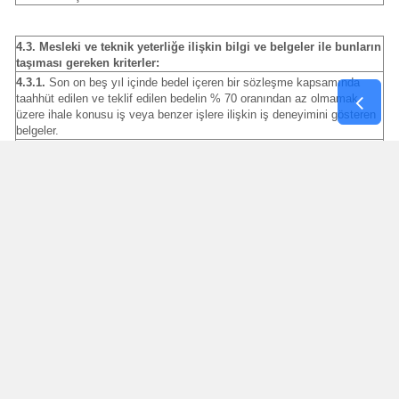
4.3. Mesleki ve teknik yeterliğe ilişkin bilgi ve belgeler ile bunların
taşıması gereken kriterler:
4.3.1.
Son on beş yıl içinde bedel içeren bir sözleşme kapsamında
taahhüt edilen ve teklif edilen bedelin % 70 oranından az olmamak
üzere ihale konusu iş veya benzer işlere ilişkin iş deneyimini gösteren
belgeler.
4.3.1.1.
Tüzel kişi tarafından iş deneyimini göstermek üzere kullanılan
belgenin, tüzel kişiliğin yarısından fazla hissesine sahip ve 4734 sayılı
Kanuna göre yapılacak ihalelere ilişkin sözleşmelerin yürütülmesi
konusunda temsile ve yönetime yetkili olan ortağına ait olması halinde,
ticaret ve sanayi odası/ticaret odası bünyesinde bulunan ticaret sicili
müdürlükleri veya yeminli mali müşavir ya da serbest muhasebeci mali
müşavir tarafından ilk ilan tarihinden sonra düzenlenen ve düzenlendiği
tarihten geriye doğru son bir yıldır kesintisiz olarak bu şartların
korunduğunu gösteren, e-forma uygun belgenin kullanılması zorunludur.
4.3.1.2.
4734 sayılı Kanun kapsamındaki idarelere taahhüt edilenler
dışında yurt dışında gerçekleştirilen işlerden elde edilen iş deneyiminin
13/1/2011 tarihli ve 6102 sayılı Türk Ticaret Kanununun 195 inci
maddesinin ikinci fıkrası gereğince pay çoğunluğuna dayanarak
kurulan şirketler topluluğu ilişkisi içinde kullanılması halinde bu hukuki
ilişkiyi ve bu ilişkinin süresini tevsik eden belgelerin sunulması