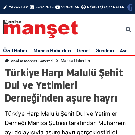
YAZARLAR
E-GAZETE
VİDEOLAR
NÖBETÇİ ECZANELER
Özel Haber
Manisa Haberleri
Genel
Gündem
Asayiş
Manisa Haberleri
Manisa Manşet Gazetesi
Türkiye Harp Malulü Şehit
Dul ve Yetimleri
Derneği'nden aşure hayrı
Türkiye Harp Malulü Şehit Dul ve Yetimleri
Derneği Manisa Şubesi tarafından Muharrem
ayı dolayısıyla aşure hayrı gerçekleştirildi.