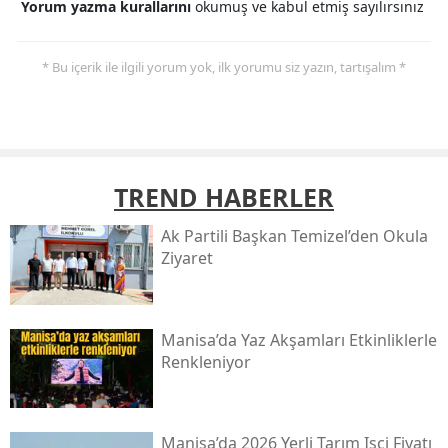
Yorum yazma kurallarını
okumuş ve kabul etmiş sayılırsınız
* Bu içerik ile ilgili yorum yok, ilk yorumu siz yazın, tartışalım *
TREND HABERLER
Ak Partili Başkan Temizel’den Okula
Ziyaret
Manisa’da Yaz Akşamları Etkinliklerle
Renkleniyor
Manisa’da 2026 Yerli Tarım Işçi Fiyatı