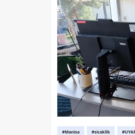
#Manisa
#sicaklik
#UYA