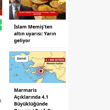
tan Gönder
İslam Memiş'ten
altın uyarısı: Yarın
geliyor
m
Genel
ğ
Marmaris
Açıklarında 4.1
t
Büyüklüğünde