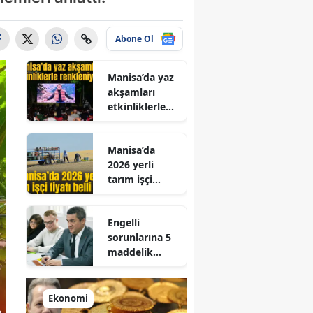
Abone Ol
Manisa’da yaz
akşamları
etkinliklerle
renkleniyor
Manisa’da
2026 yerli
tarım işçi
fiyatı belli
oldu
Engelli
sorunlarına 5
maddelik
çözüm
reçetesi
Ekonomi