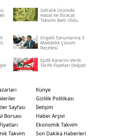
sü
Sofralık Üzümde
eli
Hasat Ve Ihracat
Takvimi Belli Oldu
li
Engelli Sorunlarına 5
li
Maddelik Çözüm
Reçetesi
Epdk Kararını Verdi
yle
Tarife Fiyatları Değişti
azarları
Künye
leriler
Gizlilik Politikası
ler Sayfası
İletişim
ul Borsası
Haber Arşivi
Fiyatları
Ekonomik Takvim
mik Takvim
Son Dakika Haberleri