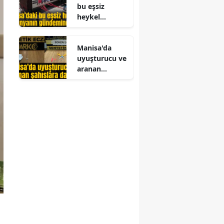
bu eşsiz
cek
heykel
dünyanın
gündeminde
Manisa'da
uyuşturucu ve
aranan
şahıslara
darbe