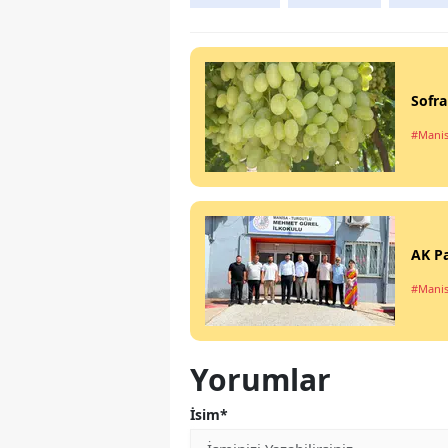
Sofra
#Manis
AK Pa
#Manis
Yorumlar
İsim*