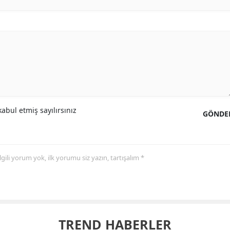
abul etmiş sayılırsınız
GÖNDE
 ilgili yorum yok, ilk yorumu siz yazın, tartışalım *
TREND HABERLER