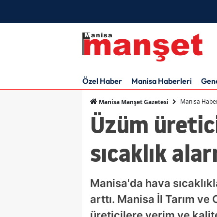
Özel Haber
Manisa Haberleri
Gen
Manisa Haber
Manisa Manşet Gazetesi
Üzüm üretici
sıcaklık ala
Manisa'da hava sıcaklıkla
arttı. Manisa İl Tarım v
üreticilere verim ve kali