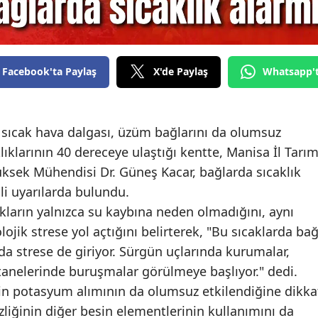
Facebook'ta Paylaş
X'de Paylaş
Whatsapp'
rı sıcak hava dalgası, üzüm bağlarını da olumsuz
ıklarının 40 dereceye ulaştığı kentte, Manisa İl Tarı
sek Mühendisi Dr. Güneş Kacar, bağlarda sıcaklık
li uyarılarda bulundu.
ıkların yalnızca su kaybına neden olmadığını, aynı
jik strese yol açtığını belirterek, "Bu sıcaklarda ba
a strese de giriyor. Sürgün uçlarında kurumalar,
tanelerinde buruşmalar görülmeye başlıyor." dedi.
kinin potasyum alımının da olumsuz etkilendiğine dikka
liğinin diğer besin elementlerinin kullanımını da