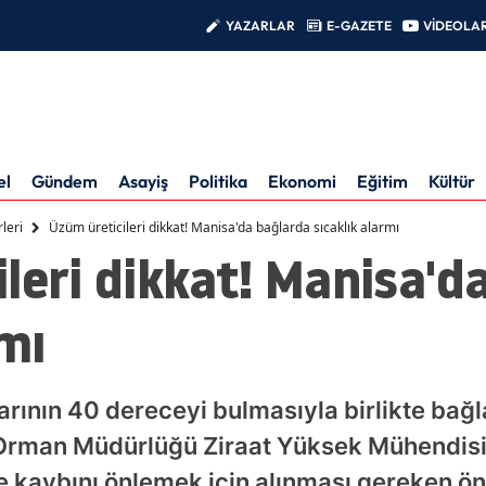
YAZARLAR
E-GAZETE
VİDEOLA
el
Gündem
Asayiş
Politika
Ekonomi
Eğitim
Kültür
leri
Üzüm üreticileri dikkat! Manisa'da bağlarda sıcaklık alarmı
leri dikkat! Manisa'd
rmı
rının 40 dereceyi bulmasıyla birlikte bağla
e Orman Müdürlüğü Ziraat Yüksek Mühendisi
te kaybını önlemek için alınması gereken önl