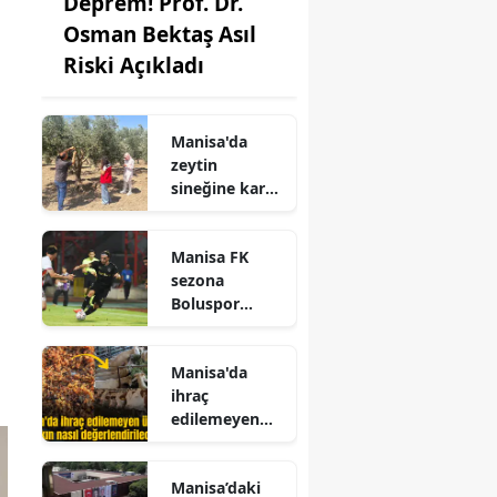
Deprem! Prof. Dr.
Osman Bektaş Asıl
Riski Açıkladı
Manisa'da
zeytin
sineğine karşı
önlem
Manisa FK
sezona
Boluspor
galibiyetiyle
başladı
Manisa'da
ihraç
edilemeyen
üzümler bakın
nasıl
Manisa’daki
değerlendirile