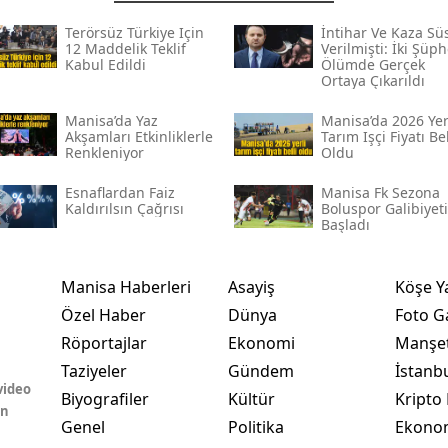
Terörsüz Türkiye Için
İntihar Ve Kaza Sü
12 Maddelik Teklif
Verilmişti: İki Şüph
Kabul Edildi
Ölümde Gerçek
Ortaya Çıkarıldı
Manisa’da Yaz
Manisa’da 2026 Yer
Akşamları Etkinliklerle
Tarım Işçi Fiyatı Bel
Renkleniyor
Oldu
Esnaflardan Faiz
Manisa Fk Sezona
Kaldırılsın Çağrısı
Boluspor Galibiyeti
Başladı
Manisa Haberleri
Asayiş
Köşe Y
Özel Haber
Dünya
Foto Ga
Röportajlar
Ekonomi
Manşet
Taziyeler
Gündem
İstanb
video
Biyografiler
Kültür
Kripto 
in
Genel
Politika
Ekono