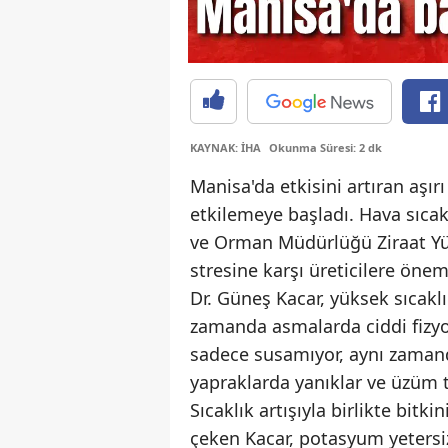
KAYNAK: İHA
Okunma Süresi: 2 dk
Manisa'da etkisini artıran aşı
etkilemeye başladı. Hava sıcakl
ve Orman Müdürlüğü Ziraat Yük
stresine karşı üreticilere önem
Dr. Güneş Kacar, yüksek sıcakl
zamanda asmalarda ciddi fizyolo
sadece susamıyor, aynı zamand
yapraklarda yanıklar ve üzüm 
Sıcaklık artışıyla birlikte bit
çeken Kacar, potasyum yetersiz