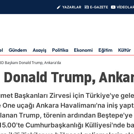
YAZARLAR
E-GAZETE
VİDEOLA
el
Gündem
Asayiş
Politika
Ekonomi
Eğitim
Kültür
BD Başkanı Donald Trump, Ankara'da
 Donald Trump, Anka
met Başkanları Zirvesi için Türkiye'ye ge
e One uçağı Ankara Havalimanı'na iniş yap
ılanan Trump, törenin ardından Beştepe'y
t 15.00'te Cumhurbaşkanlığı Külliyesi'nde