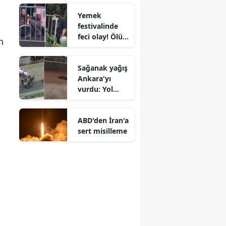
aynı şikayetle
Yemek
hastaneye
festivalinde
koştu
feci olay! Ölü
n
ve yaralılar var
Sağanak yağış
Ankara'yı
vurdu: Yol
çöoktü, trafik
felç oldu
ABD'den İran'a
sert misilleme