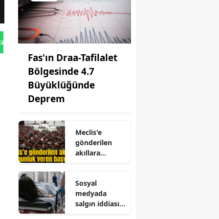
tan Gönder
Fas'ın Draa-Tafilalet
Bölgesinde 4.7
Büyüklüğünde
Deprem
Meclis'e
gönderilen
akıllara
durgunluk
veren başvuru
Sosyal
medyada
salgın iddiası!
Binlerce kişi