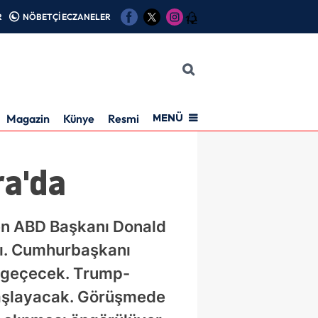
R
NÖBETÇİ ECZANELER
12
Magazin
Künye
Resmi İlan
MENÜ
ra'da
len ABD Başkanı Donald
tı. Cumhurbaşkanı
e geçecek. Trump-
 başlayacak. Görüşmede