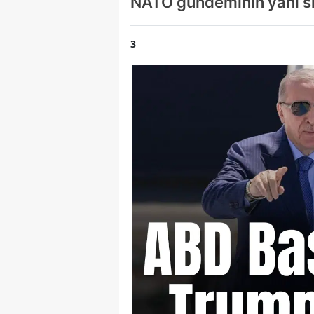
NATO gündeminin yanı sıra
3