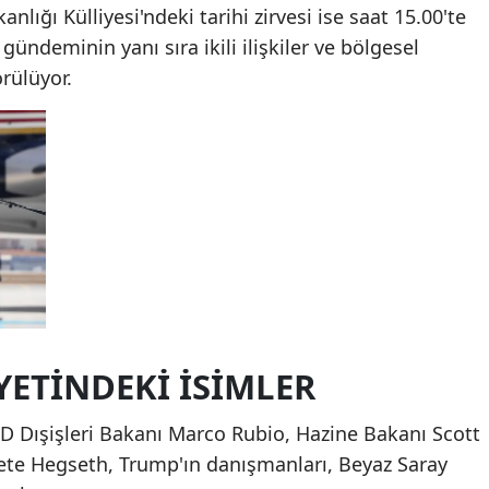
ığı Külliyesi'ndeki tarihi zirvesi ise saat 15.00'te
deminin yanı sıra ikili ilişkiler ve bölgesel
rülüyor.
YETİNDEKİ İSİMLER
 Dışişleri Bakanı Marco Rubio, Hazine Bakanı Scott
te Hegseth, Trump'ın danışmanları, Beyaz Saray