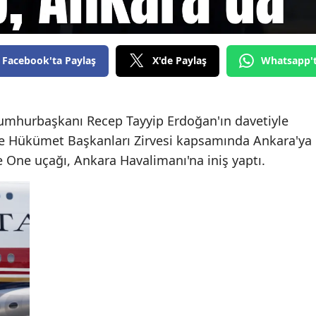
Facebook'ta Paylaş
X'de Paylaş
Whatsapp'
mhurbaşkanı Recep Tayyip Erdoğan'ın davetiyle
e Hükümet Başkanları Zirvesi kapsamında Ankara'ya
ce One uçağı, Ankara Havalimanı'na iniş yaptı.