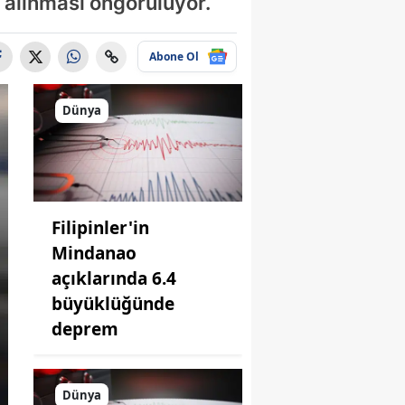
e alınması öngörülüyor.
Abone Ol
Dünya
Filipinler'in
Mindanao
açıklarında 6.4
büyüklüğünde
deprem
Dünya