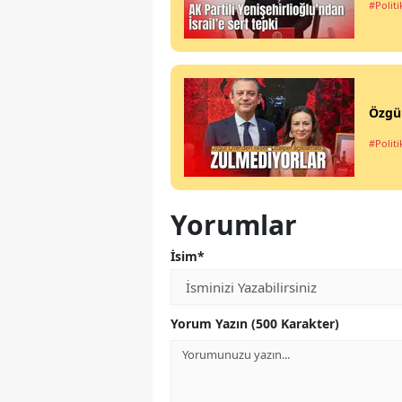
#Politi
Özgür
#Politi
Yorumlar
İsim*
Yorum Yazın (500 Karakter)