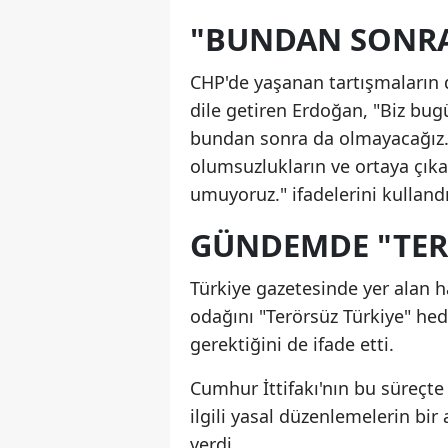
"BUNDAN SONRA
CHP'de yaşanan tartışmaların 
dile getiren Erdoğan, "Biz bu
bundan sonra da olmayacağız.
olumsuzlukların ve ortaya çık
umuyoruz." ifadelerini kullandı
GÜNDEMDE "TERÖ
Türkiye gazetesinde yer alan 
odağını "Terörsüz Türkiye" he
gerektiğini de ifade etti.
Cumhur İttifakı'nın bu süreçte
ilgili yasal düzenlemelerin b
verdi.