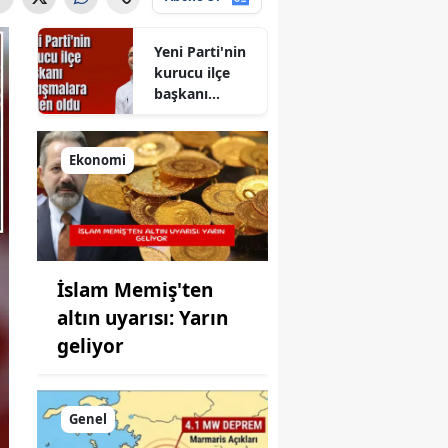
Yeni Parti'nin
kurucu ilçe
başkanı
tartışmalara
neden oldu
Ekonomi
İslam Memiş'ten
altın uyarısı: Yarın
geliyor
Genel