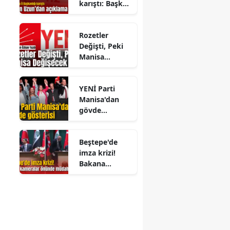
karıştı: Başkan
Uzun’dan
açıklama geldi
Rozetler
Değişti, Peki
Manisa
Değişecek mi?
YENİ Parti
Manisa'dan
gövde
gösterisi
Beştepe'de
imza krizi!
Bakana
kameralar
önünde
müdahale etti