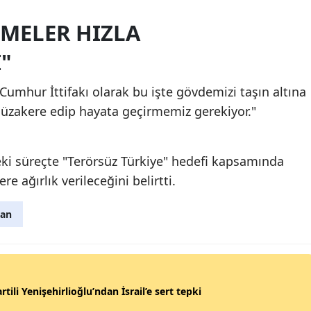
MELER HIZLA
"
umhur İttifakı olarak bu işte gövdemizi taşın altına
müzakere edip hayata geçirmemiz gerekiyor."
ki süreçte "Terörsüz Türkiye" hedefi kapsamında
e ağırlık verileceğini belirtti.
ğan
rtili Yenişehirlioğlu’ndan İsrail’e sert tepki