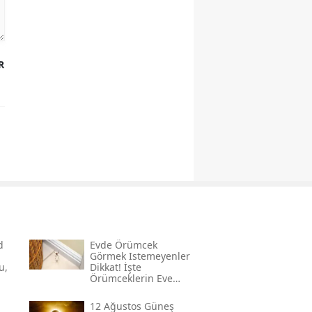
R
d
Evde Örümcek
Görmek Istemeyenler
u,
Dikkat! İşte
Örümceklerin Eve
Girişini Azaltan 3
Yöntem
12 Ağustos Güneş