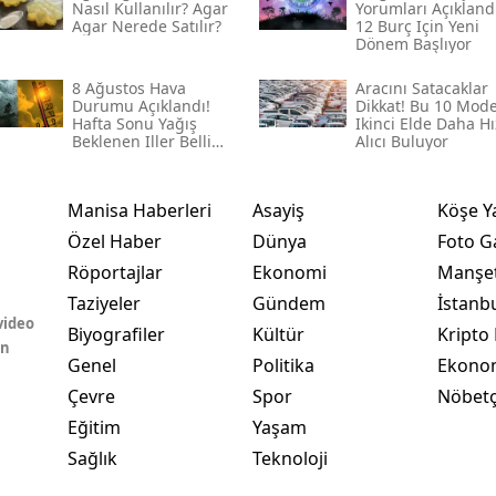
Nasıl Kullanılır? Agar
Yorumları Açıklandı
Agar Nerede Satılır?
12 Burç Için Yeni
Dönem Başlıyor
8 Ağustos Hava
Aracını Satacaklar
Durumu Açıklandı!
Dikkat! Bu 10 Mode
Hafta Sonu Yağış
Ikinci Elde Daha Hı
Beklenen Iller Belli
Alıcı Buluyor
Oldu
Manisa Haberleri
Asayiş
Köşe Y
Özel Haber
Dünya
Foto Ga
Röportajlar
Ekonomi
Manşet
Taziyeler
Gündem
İstanb
video
Biyografiler
Kültür
Kripto 
in
Genel
Politika
Ekono
Çevre
Spor
Nöbetç
Eğitim
Yaşam
Sağlık
Teknoloji