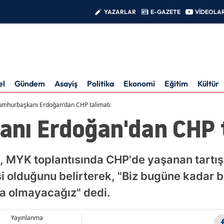
YAZARLAR
E-GAZETE
VİDEOLA
el
Gündem
Asayiş
Politika
Ekonomi
Eğitim
Kültür
umhurbaşkanı Erdoğan'dan CHP talimatı
nı Erdoğan'dan CHP 
 MYK toplantısında CHP'de yaşanan tartı
i olduğunu belirterek, "Biz bugüne kadar bu
a olmayacağız" dedi.
Yayınlanma