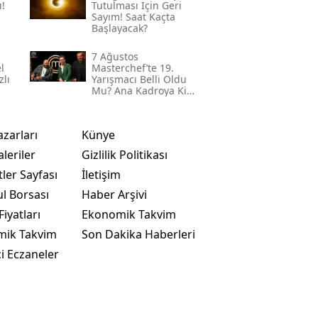
!
Tutulması Için Geri
Sayım! Saat Kaçta
Başlayacak?
7 Ağustos
l
Masterchef’te 19.
zlı
Yarışmacı Belli Oldu
Mu? Ana Kadroya Kim
Girecek?
azarları
Künye
leriler
Gizlilik Politikası
ler Sayfası
İletişim
ul Borsası
Haber Arşivi
Fiyatları
Ekonomik Takvim
mik Takvim
Son Dakika Haberleri
i Eczaneler