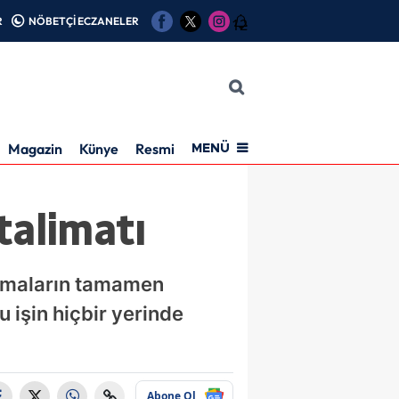
R
NÖBETÇİ ECZANELER
12
Magazin
Künye
Resmi İlan
MENÜ
talimatı
şmaların tamamen
 işin hiçbir yerinde
Abone Ol