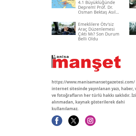
4.1 Büyüklüğünde
Deprem! Prof. Dr.
Osman Bektaş Asıl
Riski Açıkladı
Emeklilere Ötv’siz
Araç Düzenlemesi
Çıktı Mı? Son Durum
Belli Oldu
https://www.manisamansetgazetesi.com/
internet sitesinde yayınlanan yazı, haber, 
ve fotoğrafların her türlü hakkı saklıdır. İz
alınmadan, kaynak gösterilerek dahi
kullanılamaz.