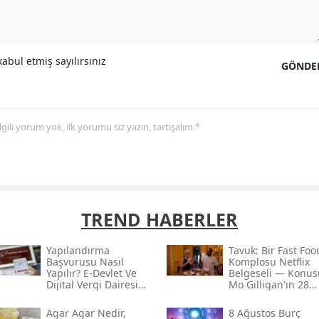
abul etmiş sayılırsınız
GÖNDE
 ilgili yorum yok, ilk yorumu siz yazın, tartışalım *
TREND HABERLER
Yapılandırma
Tavuk: Bir Fast Foo
Başvurusu Nasıl
Komplosu Netflix
Yapılır? E-Devlet Ve
Belgeseli — Konus
Dijital Vergi Dairesi
Mo Gilligan'ın 28
Seçenekleri
Günlük Deneyi Ve
Çarpıcı Sonuçlar
Agar Agar Nedir,
8 Ağustos Burç