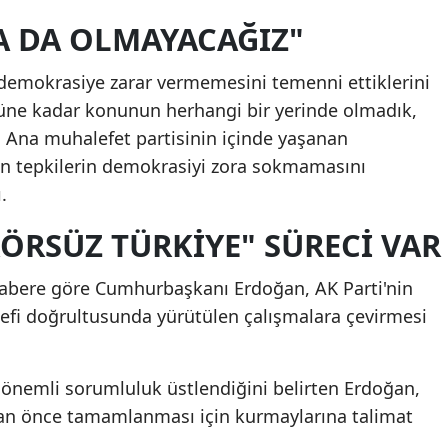
 DA OLMAYACAĞIZ"
demokrasiye zarar vermemesini temenni ettiklerini
güne kadar konunun herhangi bir yerinde olmadık,
 Ana muhalefet partisinin içinde yaşanan
an tepkilerin demokrasiyi zora sokmamasını
.
RSÜZ TÜRKİYE" SÜRECİ VAR
habere göre Cumhurbaşkanı Erdoğan, AK Parti'nin
defi doğrultusunda yürütülen çalışmalara çevirmesi
 önemli sorumluluk üstlendiğini belirten Erdoğan,
ir an önce tamamlanması için kurmaylarına talimat