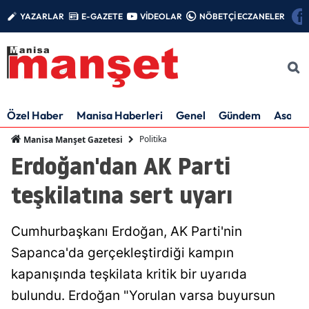
YAZARLAR
E-GAZETE
VİDEOLAR
NÖBETÇİ ECZANELER
Özel Haber
Manisa Haberleri
Genel
Gündem
Asayiş
Politika
Manisa Manşet Gazetesi
Erdoğan'dan AK Parti
teşkilatına sert uyarı
Cumhurbaşkanı Erdoğan, AK Parti'nin
Sapanca'da gerçekleştirdiği kampın
kapanışında teşkilata kritik bir uyarıda
bulundu. Erdoğan "Yorulan varsa buyursun