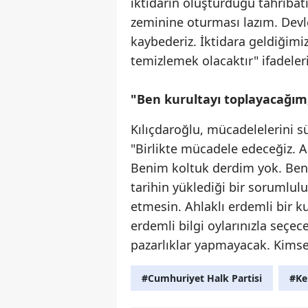
iktidarın oluşturduğu tahribat
zeminine oturması lazım. Dev
kaybederiz. İktidara geldiğimi
temizlemek olacaktır" ifadeleri
"Ben kurultayı toplayacağım
Kılıçdaroğlu, mücadelelerini sü
"Birlikte mücadele edeceğiz. Ah
Benim koltuk derdim yok. Ben 
tarihin yüklediği bir sorumlul
etmesin. Ahlaklı erdemli bir k
erdemli bilgi oylarınızla seçec
pazarlıklar yapmayacak. Kimse
#Cumhuriyet Halk Partisi
#Ke