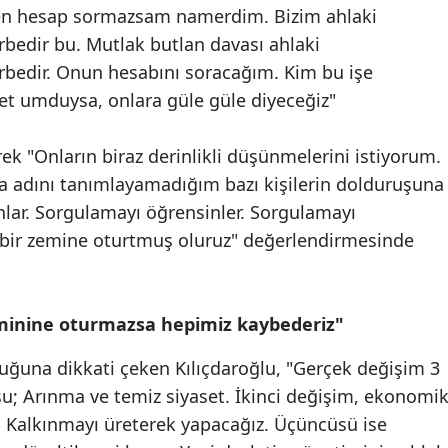
den hesap sormazsam namerdim. Bizim ahlaki
bedir bu. Mutlak butlan davası ahlaki
bedir. Onun hesabını soracağım. Kim bu işe
det umduysa, onlara güle güle diyeceğiz"
ek "Onların biraz derinlikli düşünmelerini istiyorum.
da adını tanımlayamadığım bazı kişilerin dolduruşuna
ınlar. Sorgulamayı öğrensinler. Sorgulamayı
 bir zemine oturtmuş oluruz" değerlendirmesinde
minine oturmazsa hepimiz kaybederiz"
duğuna dikkati çeken Kılıçdaroğlu, "Gerçek değişim 3
şu; Arınma ve temiz siyaset. İkinci değişim, ekonomi
. Kalkınmayı üreterek yapacağız. Üçüncüsü ise