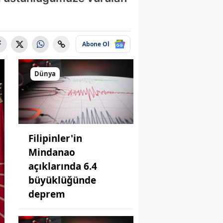
Abone Ol
Dünya
Filipinler'in
Mindanao
açıklarında 6.4
büyüklüğünde
deprem