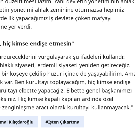
ın düzeltilmesi lazım. Yani devletin yönetiminin ahlak
letin yönetimi ahlak zeminine oturmazsa hepimiz
zde ilk yapacağımız iş devlete çöken mafyayı
ne yer verdi.
, hiç kimse endişe etmesin"
rdüreceklerini vurgulayarak şu ifadeleri kullandı:
laklı siyaseti, erdemli siyaseti yeniden getireceğiz.
bir köşeye çekilip huzur içinde de yaşayabilirim. Am
uk var. Ben kurultayı toplayacağım, hiç kimse endişe
urultayı elbette yapacağız. Elbette genel başkanımızı
eksiniz. Hiç kimse kapalı kapıları ardında özel
 zenginleşme aracı olarak kurultayı kullanmayacak."
mal Kılıçdaroğlu
#İşten Çıkartma