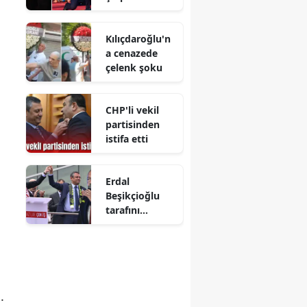
Kılıçdaroğlu'n
a cenazede
çelenk şoku
CHP'li vekil
partisinden
istifa etti
Erdal
Beşikçioğlu
tarafını
seçmiş! Bakın
kimin yanında
.