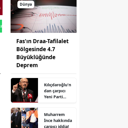
Dünya
tan Gönder
Fas'ın Draa-Tafilalet
Bölgesinde 4.7
Büyüklüğünde
Deprem
r
Kılıçdaroğlu'n
dan çarpıcı
Yeni Parti
açıklaması
Muharrem
İnce hakkında
çarpıcı iddia!