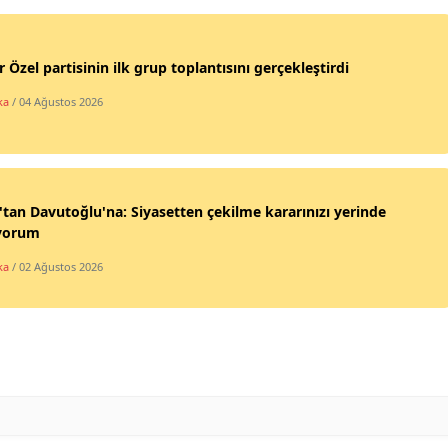
 Özel partisinin ilk grup toplantısını gerçekleştirdi
ka
/ 04 Ağustos 2026
'tan Davutoğlu'na: Siyasetten çekilme kararınızı yerinde
yorum
ka
/ 02 Ağustos 2026