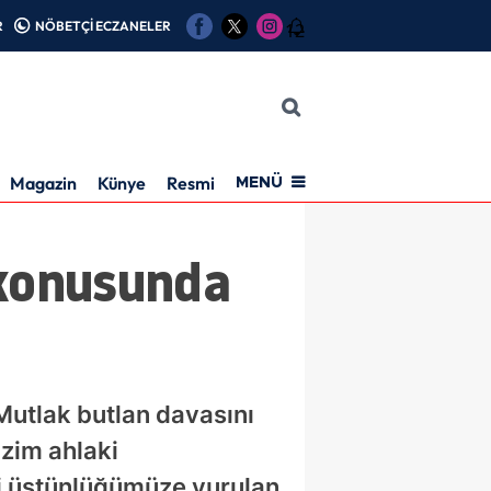
R
NÖBETÇİ ECZANELER
12
Magazin
Künye
Resmi İlan
MENÜ
 konusunda
Mutlak butlan davasını
zim ahlaki
ki üstünlüğümüze vurulan