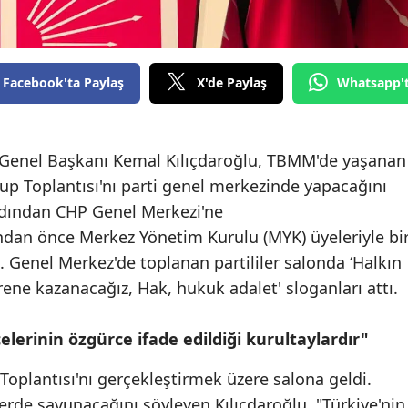
Facebook'ta Paylaş
X'de Paylaş
Whatsapp'
) Genel Başkanı Kemal Kılıçdaroğlu, TBMM'de yaşanan
p Toplantısı'nı parti genel merkezinde yapacağını
dından CHP Genel Merkezi'ne
dan önce Merkez Yönetim Kurulu (MYK) üyeleriyle bi
. Genel Merkez'de toplanan partililer salonda ‘Halkın
ene kazanacağız, Hak, hukuk adalet' sloganları attı.
lerinin özgürce ifade edildiği kurultaylardır"
Toplantısı'nı gerçekleştirmek üzere salona geldi.
erde savunacağını söyleyen Kılıçdaroğlu, "Türkiye'nin