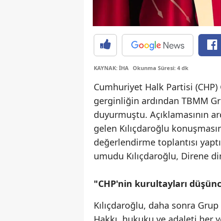
KAYNAK: İHA
Okunma Süresi: 4 dk
Cumhuriyet Halk Partisi (CHP
gerginliğin ardından TBMM Gru
duyurmuştu. Açıklamasının ar
gelen Kılıçdaroğlu konuşmasın
değerlendirme toplantısı yaptı
umudu Kılıçdaroğlu, Direne dir
"CHP'nin kurultayları düşünce
Kılıçdaroğlu, daha sonra Grup 
Hakkı, hukuku ve adaleti her y