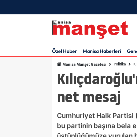
Özel Haber
Manisa Haberleri
Gen
Politika
Kı
Manisa Manşet Gazetesi
Kılıçdaroğl
net mesaj
Cumhuriyet Halk Partisi 
bu partinin başına bela
üstünlüğümüze vurulan b