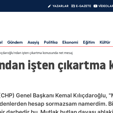
YAZARLAR
E-GAZETE
VİDEOLA
el
Gündem
Asayiş
Politika
Ekonomi
Eğitim
Kültür
lıçdaroğlu'ndan işten çıkartma konusunda net mesaj
u'ndan işten çıkartma
(CHP) Genel Başkanı Kemal Kılıçdaroğlu, "
 edenlerden hesap sormazsam namerdim. Bi
ir darbedir bu. Mutlak butlan davası ahla