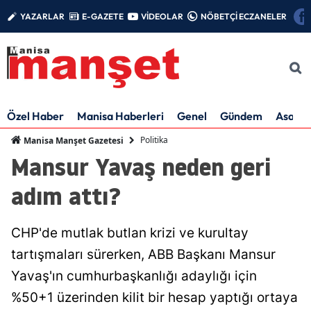
YAZARLAR
E-GAZETE
VİDEOLAR
NÖBETÇİ ECZANELER
Özel Haber
Manisa Haberleri
Genel
Gündem
Asayiş
Politika
Manisa Manşet Gazetesi
Mansur Yavaş neden geri
adım attı?
CHP'de mutlak butlan krizi ve kurultay
tartışmaları sürerken, ABB Başkanı Mansur
Yavaş'ın cumhurbaşkanlığı adaylığı için
%50+1 üzerinden kilit bir hesap yaptığı ortaya