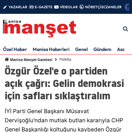
YAZARLAR
E-GAZETE
VİDEOLAR
NÖBETÇİ ECZANELER
Özel Haber
Manisa Haberleri
Genel
Gündem
Asayiş
Politika
Manisa Manşet Gazetesi
Özgür Özel'e o partiden
açık çağrı: Gelin demokrasi
için safları sıklaştıralım
İYİ Parti Genel Başkanı Müsavat
Dervişoğlu'ndan mutlak butlan kararıyla CHP
Genel Başkanlığı koltuğunu kaybeden Özgür