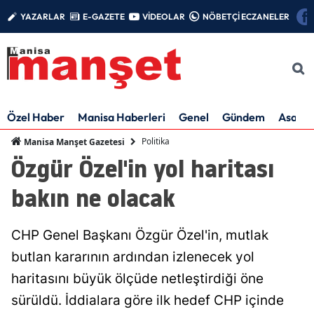
YAZARLAR
E-GAZETE
VİDEOLAR
NÖBETÇİ ECZANELER
Özel Haber
Manisa Haberleri
Genel
Gündem
Asayiş
Politika
Manisa Manşet Gazetesi
Özgür Özel'in yol haritası
bakın ne olacak
CHP Genel Başkanı Özgür Özel'in, mutlak
butlan kararının ardından izlenecek yol
haritasını büyük ölçüde netleştirdiği öne
sürüldü. İddialara göre ilk hedef CHP içinde