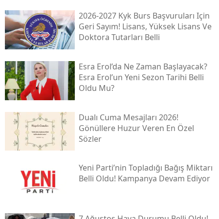
İyi̇leşti̇ri̇lmesi̇ İşi̇
2026-2027 Kyk Burs Başvuruları Için
Geri Sayım! Lisans, Yüksek Lisans Ve
Doktora Tutarları Belli
Esra Erol’da Ne Zaman Başlayacak?
Esra Erol’un Yeni Sezon Tarihi Belli
Oldu Mu?
Dualı Cuma Mesajları 2026!
Gönüllere Huzur Veren En Özel
Sözler
Yeni̇ Parti’nin Topladığı Bağış Miktarı
Belli Oldu! Kampanya Devam Ediyor
7 Ağustos Hava Durumu Belli Oldu!