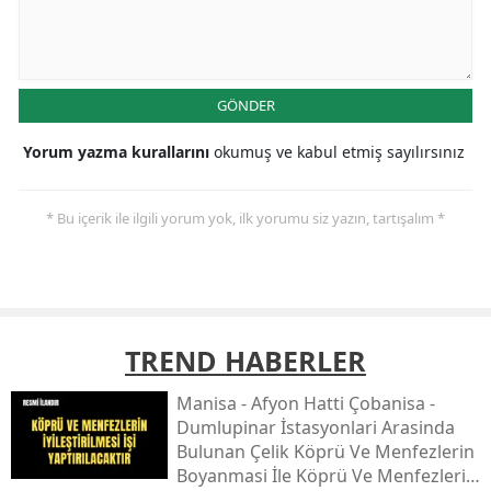
GÖNDER
Yorum yazma kurallarını
okumuş ve kabul etmiş sayılırsınız
* Bu içerik ile ilgili yorum yok, ilk yorumu siz yazın, tartışalım *
TREND HABERLER
Mani̇sa - Afyon Hatti Çobani̇sa -
Dumlupinar İstasyonlari Arasinda
Bulunan Çeli̇k Köprü Ve Menfezleri̇n
Boyanmasi İle Köprü Ve Menfezleri̇n