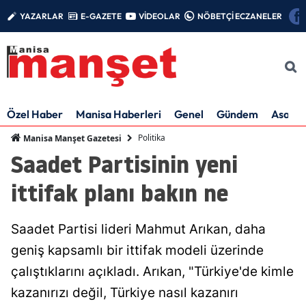
YAZARLAR
E-GAZETE
VİDEOLAR
NÖBETÇİ ECZANELER
Özel Haber
Manisa Haberleri
Genel
Gündem
Asayiş
Politika
Manisa Manşet Gazetesi
Saadet Partisinin yeni
ittifak planı bakın ne
Saadet Partisi lideri Mahmut Arıkan, daha
geniş kapsamlı bir ittifak modeli üzerinde
çalıştıklarını açıkladı. Arıkan, "Türkiye'de kimle
kazanırızı değil, Türkiye nasıl kazanırı