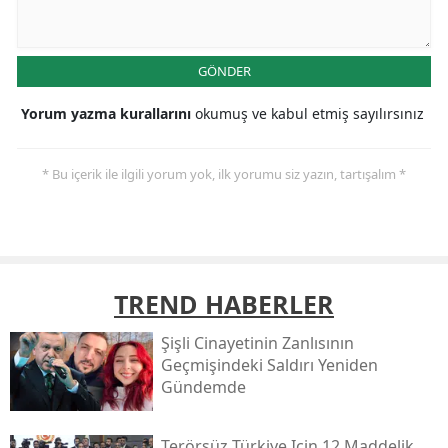
GÖNDER
Yorum yazma kurallarını
okumuş ve kabul etmiş sayılırsınız
* Bu içerik ile ilgili yorum yok, ilk yorumu siz yazın, tartışalım *
TREND HABERLER
Şişli Cinayetinin Zanlısının
Geçmişindeki Saldırı Yeniden
Gündemde
Terörsüz Türkiye Için 12 Maddelik