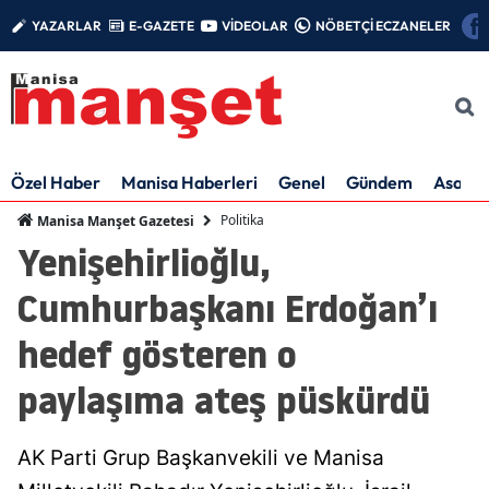
YAZARLAR
E-GAZETE
VİDEOLAR
NÖBETÇİ ECZANELER
Özel Haber
Manisa Haberleri
Genel
Gündem
Asayiş
Politika
Manisa Manşet Gazetesi
Yenişehirlioğlu,
Cumhurbaşkanı Erdoğan’ı
hedef gösteren o
paylaşıma ateş püskürdü
AK Parti Grup Başkanvekili ve Manisa