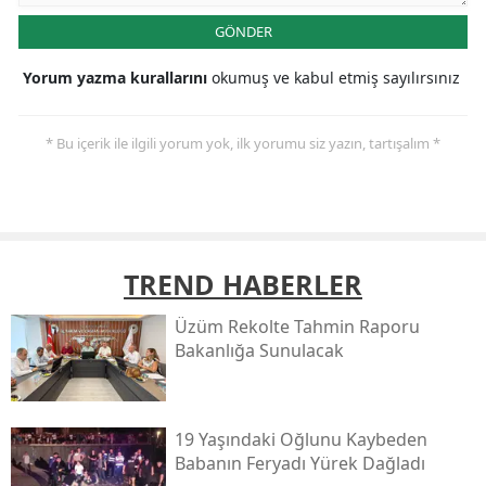
GÖNDER
Yorum yazma kurallarını
okumuş ve kabul etmiş sayılırsınız
* Bu içerik ile ilgili yorum yok, ilk yorumu siz yazın, tartışalım *
TREND HABERLER
Üzüm Rekolte Tahmin Raporu
Bakanlığa Sunulacak
19 Yaşındaki Oğlunu Kaybeden
Babanın Feryadı Yürek Dağladı