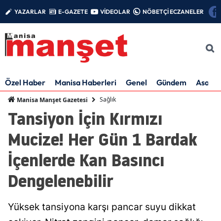
YAZARLAR
E-GAZETE
VİDEOLAR
NÖBETÇİ ECZANELER
Özel Haber
Manisa Haberleri
Genel
Gündem
Asayiş
Sağlık
Manisa Manşet Gazetesi
Tansiyon İçin Kırmızı
Mucize! Her Gün 1 Bardak
İçenlerde Kan Basıncı
Dengelenebilir
Yüksek tansiyona karşı pancar suyu dikkat