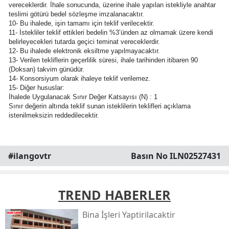
vereceklerdir. İhale sonucunda, üzerine ihale yapılan istekliyle anahtar
teslimi götürü bedel sözleşme imzalanacaktır.
10- Bu ihalede, işin tamamı için teklif verilecektir.
11- İstekliler teklif ettikleri bedelin %3’ünden az olmamak üzere kendi
belirleyecekleri tutarda geçici teminat vereceklerdir.
12- Bu ihalede elektronik eksiltme yapılmayacaktır.
13- Verilen tekliflerin geçerlilik süresi, ihale tarihinden itibaren 90
(Doksan) takvim günüdür.
14- Konsorsiyum olarak ihaleye teklif verilemez.
15- Diğer hususlar:
İhalede Uygulanacak Sınır Değer Katsayısı (N) : 1
Sınır değerin altında teklif sunan isteklilerin teklifleri açıklama
istenilmeksizin reddedilecektir.
#ilangovtr
Basın No ILN02527431
TREND HABERLER
Bi̇na İşleri̇ Yaptirilacaktir