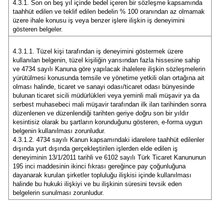
4.3.1. Son on beş yıl içinde bedel içeren bir sözleşme kapsamında
taahhüt edilen ve teklif edilen bedelin % 100 oranından az olmamak
üzere ihale konusu iş veya benzer işlere ilişkin iş deneyimini
gösteren belgeler.
4.3.1.1. Tüzel kişi tarafından iş deneyimini göstermek üzere
kullanılan belgenin, tüzel kişiliğin yarısından fazla hissesine sahip
ve 4734 sayılı Kanuna göre yapılacak ihalelere ilişkin sözleşmelerin
yürütülmesi konusunda temsile ve yönetime yetkili olan ortağına ait
olması halinde, ticaret ve sanayi odası/ticaret odası bünyesinde
bulunan ticaret sicili müdürlükleri veya yeminli mali müşavir ya da
serbest muhasebeci mali müşavir tarafından ilk ilan tarihinden sonra
düzenlenen ve düzenlendiği tarihten geriye doğru son bir yıldır
kesintisiz olarak bu şartların korunduğunu gösteren, e-forma uygun
belgenin kullanılması zorunludur.
4.3.1.2. 4734 sayılı Kanun kapsamındaki idarelere taahhüt edilenler
dışında yurt dışında gerçekleştirilen işlerden elde edilen iş
deneyiminin 13/1/2011 tarihli ve 6102 sayılı Türk Ticaret Kanununun
195 inci maddesinin ikinci fıkrası gereğince pay çoğunluğuna
dayanarak kurulan şirketler topluluğu ilişkisi içinde kullanılması
halinde bu hukuki ilişkiyi ve bu ilişkinin süresini tevsik eden
belgelerin sunulması zorunludur.