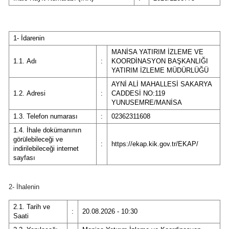
1- İdarenin
MANİSA YATIRIM İZLEME VE
1.1. Adı
:
KOORDİNASYON BAŞKANLIĞI
YATIRIM İZLEME MÜDÜRLÜĞÜ
AYNİ ALİ MAHALLESİ SAKARYA
1.2. Adresi
:
CADDESİ NO:119
YUNUSEMRE/MANİSA
1.3. Telefon numarası
:
02362311608
1.4. İhale dokümanının
görülebileceği ve
:
https://ekap.kik.gov.tr/EKAP/
indirilebileceği internet
sayfası
2- İhalenin
2.1. Tarih ve
:
20.08.2026 - 10:30
Saati