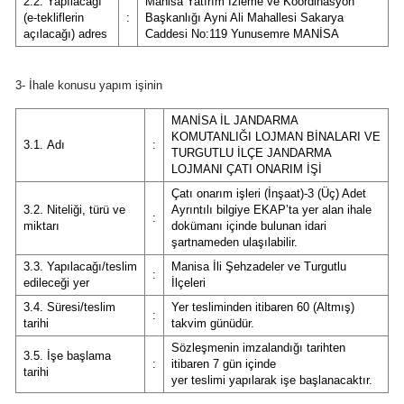
2.2. Yapılacağı
Manisa Yatırım İzleme ve Koordinasyon
(e-tekliflerin
:
Başkanlığı Ayni Ali Mahallesi Sakarya
açılacağı) adres
Caddesi No:119 Yunusemre MANİSA
3- İhale konusu yapım işinin
MANİSA İL JANDARMA
KOMUTANLIĞI LOJMAN BİNALARI VE
3.1. Adı
:
TURGUTLU İLÇE JANDARMA
LOJMANI ÇATI ONARIM İŞİ
Çatı onarım işleri (İnşaat)-3 (Üç) Adet
3.2. Niteliği, türü ve
Ayrıntılı bilgiye EKAP’ta yer alan ihale
:
miktarı
dokümanı içinde bulunan idari
şartnameden ulaşılabilir.
3.3. Yapılacağı/teslim
Manisa İli Şehzadeler ve Turgutlu
:
edileceği yer
İlçeleri
3.4. Süresi/teslim
Yer tesliminden itibaren 60 (Altmış)
:
tarihi
takvim günüdür.
Sözleşmenin imzalandığı tarihten
3.5. İşe başlama
:
itibaren 7 gün içinde
tarihi
yer teslimi yapılarak işe başlanacaktır.