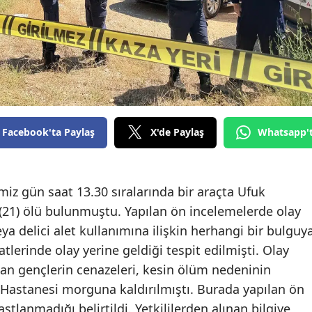
Facebook'ta Paylaş
X'de Paylaş
Whatsapp'
imiz gün saat 13.30 sıralarında bir araçta Ufuk
 (21) ölü bulunmuştu. Yapılan ön incelemelerde olay
veya delici alet kullanımına ilişkin herhangi bir bulguy
lerinde olay yerine geldiği tespit edilmişti. Olay
dan gençlerin cenazeleri, kesin ölüm nedeninin
r Hastanesi morguna kaldırılmıştı. Burada yapılan ön
stlanmadığı belirtildi. Yetkililerden alınan bilgiye