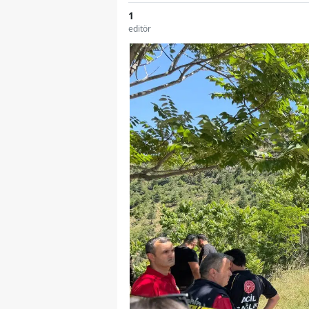
1
editör