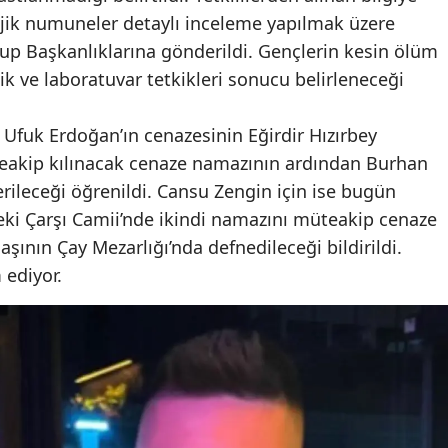
ojik numuneler detaylı inceleme yapılmak üzere
rup Başkanlıklarına gönderildi. Gençlerin kesin ölüm
ik ve laboratuvar tetkikleri sonucu belirleneceği
Ufuk Erdoğan’ın cenazesinin Eğirdir Hızırbey
teakip kılınacak cenaze namazının ardından Burhan
rileceği öğrenildi. Cansu Zengin için ise bugün
eki Çarşı Camii’nde ikindi namazını müteakip cenaze
şının Çay Mezarlığı’nda defnedileceği bildirildi.
 ediyor.