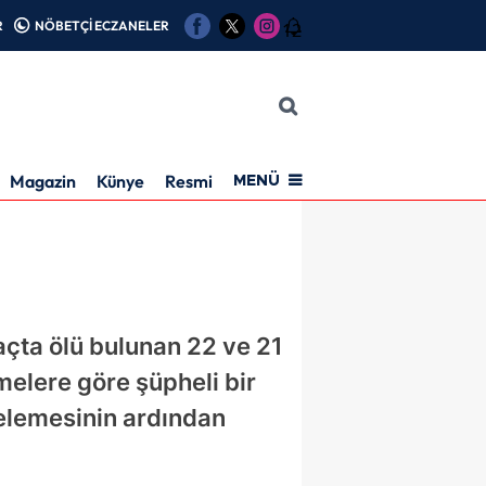
R
NÖBETÇİ ECZANELER
12
Magazin
Künye
Resmi İlan
MENÜ
açta ölü bulunan 22 ve 21
melere göre şüpheli bir
celemesinin ardından