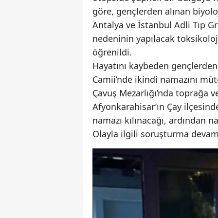
göre, gençlerden alınan biyol
Antalya ve İstanbul Adli Tıp G
nedeninin yapılacak toksikoloj
öğrenildi.
Hayatını kaybeden gençlerden 
Camii’nde ikindi namazını mü
Çavuş Mezarlığı’nda toprağa ve
Afyonkarahisar’ın Çay ilçesind
namazı kılınacağı, ardından naa
Olayla ilgili soruşturma devam