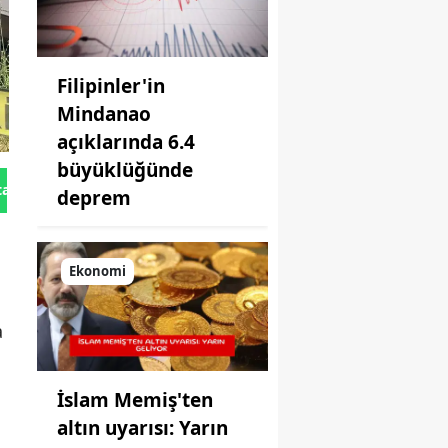
Filipinler'in
Mindanao
açıklarında 6.4
büyüklüğünde
tan Gönder
deprem
Ekonomi
a
İslam Memiş'ten
altın uyarısı: Yarın