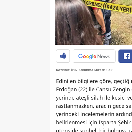
KAYNAK: İHA
Okunma Süresi: 1 dk
Edinilen bilgilere göre, geçtiğ
Erdoğan (22) ile Cansu Zengin
yerinde ateşli silah ile kesici 
rastlanmazken, aracın gece saat
yerindeki incelemelerin ardın
belirlenmesi için Isparta Şehi
otopside şüpheli bir bulguya ra