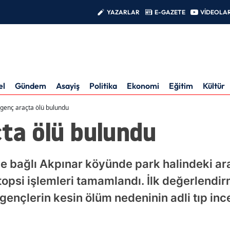
YAZARLAR
E-GAZETE
VİDEOLA
el
Gündem
Asayiş
Politika
Ekonomi
Eğitim
Kültür
i genç araçta ölü bulundu
çta ölü bulundu
ine bağlı Akpınar köyünde park halindeki ar
topsi işlemleri tamamlandı. İlk değerlendir
ençlerin kesin ölüm nedeninin adli tıp in