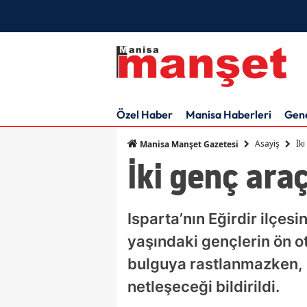
Özel Haber
Manisa Haberleri
Gen
Asayiş
İk
Manisa Manşet Gazetesi
İki genç ara
Isparta’nın Eğirdir ilçes
yaşındaki gençlerin ön o
bulguya rastlanmazken, g
netleşeceği bildirildi.