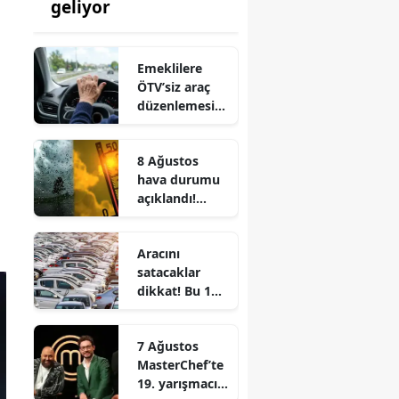
geliyor
Emeklilere
ÖTV’siz araç
düzenlemesi
çıktı mı? Son
durum belli
8 Ağustos
oldu
hava durumu
açıklandı!
Hafta sonu
yağış
Aracını
beklenen iller
satacaklar
belli oldu
dikkat! Bu 10
model ikinci
elde daha hızlı
7 Ağustos
alıcı buluyor
MasterChef’te
19. yarışmacı