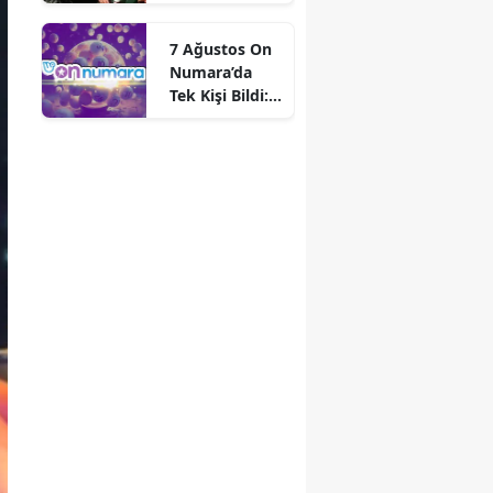
belli oldu mu?
Ana kadroya
7 Ağustos On
kim girecek?
Numara’da
Tek Kişi Bildi:
2,3 Milyon
TL’nin Sahibi
Oldu