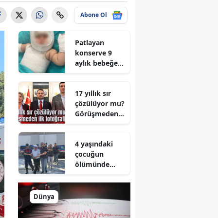
Abone Ol
Patlayan
konserve 9
aylık bebeğe
dehşeti yaşattı
17 yıllık sır
çözülüyor mu?
Görüşmeden
ilk fotoğraflar
4 yaşındaki
çocuğun
ölümünde
korkunç iddia!
Dünya