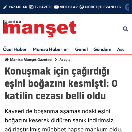
YAZARLAR
E-GAZETE
VİDEOLAR
NÖBETÇİ ECZANELER
Özel Haber
Manisa Haberleri
Genel
Gündem
Asayiş
Asayiş
Manisa Manşet Gazetesi
Konuşmak için çağırdığı
eşini boğazını kesmişti: O
katilin cezası belli oldu
Kayseri'de boşanma aşamasındaki eşini
boğazını keserek öldüren sanık indirimsiz
ağırlaştırılmış müebbet hapse mahkum oldu.