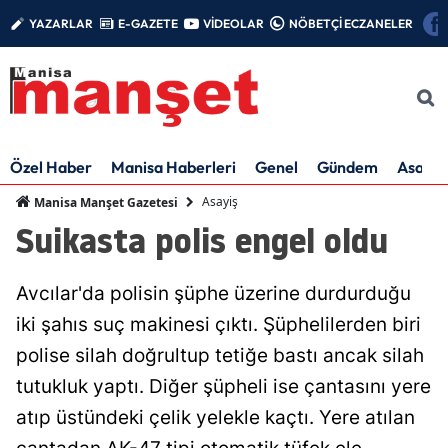
YAZARLAR
E-GAZETE
VİDEOLAR
NÖBETÇİ ECZANELER
Özel Haber
Manisa Haberleri
Genel
Gündem
Asayiş
Asayiş
Manisa Manşet Gazetesi
Suikasta polis engel oldu
Avcılar'da polisin şüphe üzerine durdurduğu
iki şahıs suç makinesi çıktı. Şüphelilerden biri
polise silah doğrultup tetiğe bastı ancak silah
tutukluk yaptı. Diğer şüpheli ise çantasını yere
atıp üstündeki çelik yelekle kaçtı. Yere atılan