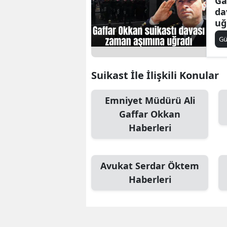
Ga
da
uğ
G
Suikast İle İlişkili Konular
Emniyet Müdürü Ali
Gaffar Okkan
Haberleri
Avukat Serdar Öktem
Haberleri