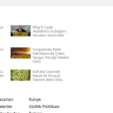
çe
Mhp'li Uçak:
Hedefimiz Erdoğan'ı
Yeniden Seçtirmek
eni
Turgutlu’da Palet
Fabrikasında Çıkan
Yangın Paniğe Neden
Oldu
sü
Sofralık Üzümde
eli
Hasat Ve Ihracat
Takvimi Belli Oldu
azarları
Künye
leriler
Gizlilik Politikası