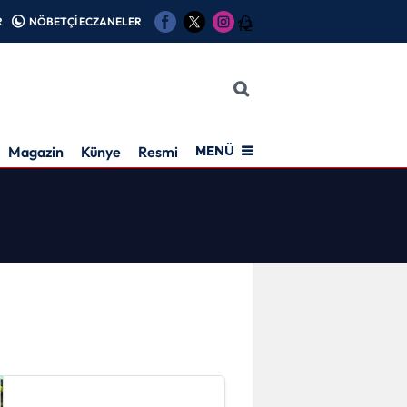
R
NÖBETÇİ ECZANELER
12
Magazin
Künye
Resmi İlan
MENÜ