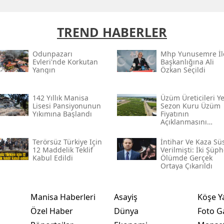
TREND HABERLER
Odunpazarı
Mhp Yunusemre İl
Evleri'nde Korkutan
Başkanlığına Ali
Yangın
Özkan Seçildi
142 Yıllık Manisa
Üzüm Üreticileri Y
Lisesi Pansiyonunun
Sezon Kuru Üzüm
Yıkımına Başlandı
Fiyatının
Açıklanmasını
Bekliyor
Terörsüz Türkiye Için
İntihar Ve Kaza Sü
12 Maddelik Teklif
Verilmişti: İki Şüph
Kabul Edildi
Ölümde Gerçek
Ortaya Çıkarıldı
Manisa Haberleri
Asayiş
Köşe Y
Özel Haber
Dünya
Foto Ga