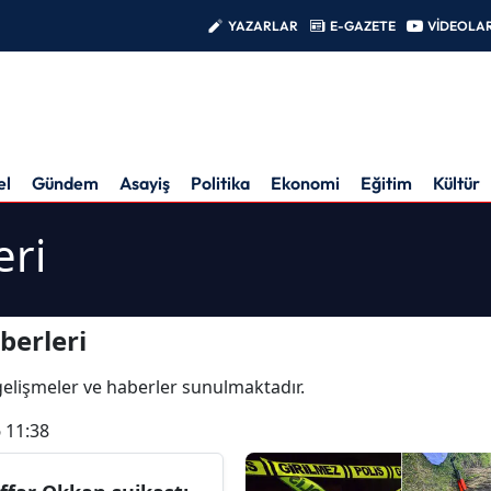
YAZARLAR
E-GAZETE
VİDEOLA
el
Gündem
Asayiş
Politika
Ekonomi
Eğitim
Kültür
eri
berleri
n gelişmeler ve haberler sunulmaktadır.
 11:38