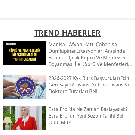
TREND HABERLER
Mani̇sa - Afyon Hatti Çobani̇sa -
Dumlupinar İstasyonlari Arasinda
Bulunan Çeli̇k Köprü Ve Menfezleri̇n
Boyanmasi İle Köprü Ve Menfezleri̇n
İyi̇leşti̇ri̇lmesi̇ İşi̇
2026-2027 Kyk Burs Başvuruları Için
Geri Sayım! Lisans, Yüksek Lisans Ve
Doktora Tutarları Belli
Esra Erol’da Ne Zaman Başlayacak?
Esra Erol’un Yeni Sezon Tarihi Belli
Oldu Mu?