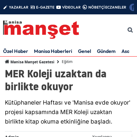
YAZARLAR
E-GAZETE
VİDEOLAR
NÖBETÇİ ECZANELER
Özel Haber
Manisa Haberleri
Genel
Gündem
Asayiş
Eğitim
Manisa Manşet Gazetesi
MER Koleji uzaktan da
birlikte okuyor
Kütüphaneler Haftası ve 'Manisa evde okuyor'
projesi kapsamında MER Koleji uzaktan
birlikte kitap okuma etkinliğine başladı.
Yayınlanma