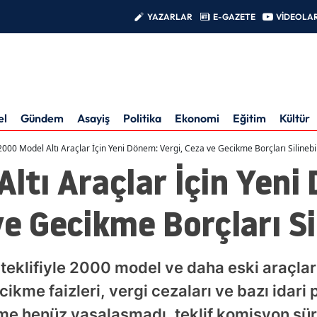
YAZARLAR
E-GAZETE
VİDEOLA
el
Gündem
Asayiş
Politika
Ekonomi
Eğitim
Kültür
2000 Model Altı Araçlar İçin Yeni Dönem: Vergi, Ceza ve Gecikme Borçları Silinebil
ltı Araçlar İçin Yeni
e Gecikme Borçları Sil
eklifiyle 2000 model ve daha eski araçlar
ikme faizleri, vergi cezaları ve bazı idari 
e henüz yasalaşmadı, teklif komisyon sü