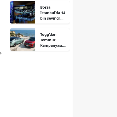
tahminini
Borsa
açıkladı
İstanbul’da 14
bin sevinci!
Günün en çok
dikkat çeken
Togg’dan
hisseleri belli
Temmuz
oldu
Kampanyası:
T10X ve T10F
e
Modellerine
%0 Faizli Kredi
Fırsatı