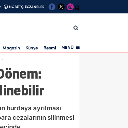
R
NÖBETÇİ ECZANELER
12
Magazin
Künye
Resmi İlan
MENÜ
ir
 Dönem:
inebilir
ın hurdaya ayrılması
para cezalarının silinmesi
recinde