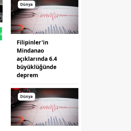
Dünya
tan Gönder
Filipinler'in
Mindanao
açıklarında 6.4
büyüklüğünde
deprem
Dünya