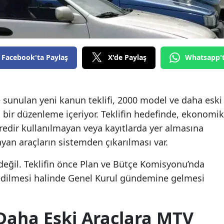
Facebook'ta Paylaş
X'de Paylaş
Whatsapp'
e sunulan yeni kanun teklifi, 2000 model ve daha eski
i bir düzenleme içeriyor. Teklifin hedefinde, ekonomik
dir kullanılmayan veya kayıtlarda yer almasına
yan araçların sistemden çıkarılması var.
ğil. Teklifin önce Plan ve Bütçe Komisyonu’nda
edilmesi halinde Genel Kurul gündemine gelmesi
Daha Eski Araçlara MTV