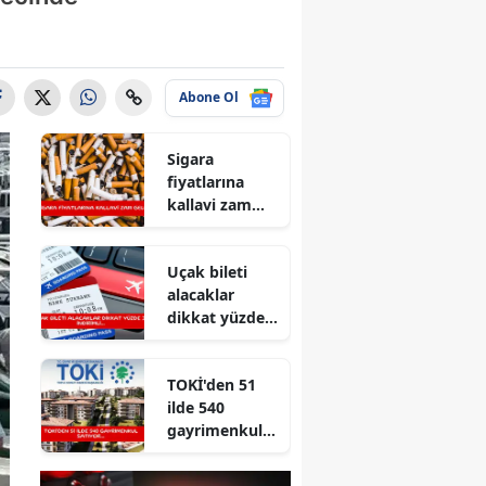
Abone Ol
Sigara
fiyatlarına
kallavi zam
geldi
Uçak bileti
alacaklar
dikkat yüzde
30 indirimli...
TOKİ'den 51
ilde 540
gayrimenkul
satıyor...