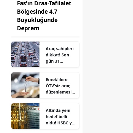
Fas'ın Draa-Tafilalet
Bölgesinde 4.7
Büyüklüğünde
Deprem
Araç sahipleri
dikkat! Son
gün 31
Temmuz
Emeklilere
ÖTV’siz araç
düzenlemesi
çıktı mı? İşte
son durum ve
Altında yeni
konuşulan
hedef belli
şartlar
oldu! HSBC yıl
sonu