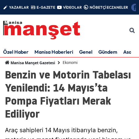
YAZARLAR
E-GAZETE
VİDEOLAR
NÖBETÇİ ECZANELER
Özel Haber
Manisa Haberleri
Genel
Gündem
Asayiş
Ekonomi
Manisa Manşet Gazetesi
Benzin ve Motorin Tabelası
Yenilendi: 14 Mayıs’ta
Pompa Fiyatları Merak
Ediliyor
Araç sahipleri 14 Mayıs itibarıyla benzin,