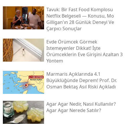
Tavuk: Bir Fast Food Komplosu
Netflix Belgeseli — Konusu, Mo
Gilligan'ın 28 Günlük Deneyi Ve
Çarpıcı Sonuçlar
Evde Örümcek Görmek
Istemeyenler Dikkat! İşte
Örümceklerin Eve Girişini Azaltan 3
Yöntem
Marmaris Açıklarında 4.1
Büyüklüğünde Deprem! Prof. Dr.
Osman Bektaş Asıl Riski Açıkladı
Agar Agar Nedir, Nasıl Kullanılır?
Agar Agar Nerede Satılır?