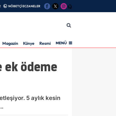
R
NÖBETÇİ ECZANELER
12
Magazin
Künye
Resmi İlan
MENÜ
e ek ödeme
eşiyor. 5 aylık kesin
..