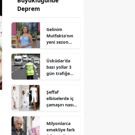
Büyüklüğünde
Deprem
Gelinim
Mutfakta’nın
yeni sezon
tarihi belli
oldu! İşte
Üsküdar’da
yarışmacı
bazı yollar 3
kadrosu
gün trafiğe
kapanacak!
İşte alternatif
Şeffaf
güzergâhlar
elbiselerde iç
çamaşırı nasıl
seçilir? En
güvenli renk
Milyonlarca
belli oldu
emekliye fark