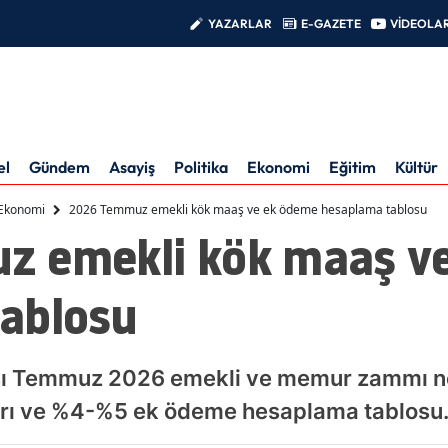
YAZARLAR
E-GAZETE
VİDEOLA
el
Gündem
Asayiş
Politika
Ekonomi
Eğitim
Kültür
Ekonomi
2026 Temmuz emekli kök maaş ve ek ödeme hesaplama tablosu
z emekli kök maaş v
ablosu
ı Temmuz 2026 emekli ve memur zammı netl
ları ve %4-%5 ek ödeme hesaplama tablosu.