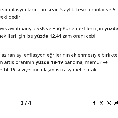
i simülasyonlarından sızan 5 aylık kesin oranlar ve 6
şekildedir:
ıs ayı itibarıyla SSK ve Bağ-Kur emeklileri için
yüzd
lileri için ise
yüzde 12,41
zam oranı cebi
aziran ayı enflasyon eğrilerinin eklenmesiyle birlikte
n artış oranının
yüzde 18-19
bandına, memur ve
e 14-15
seviyesine ulaşması rasyonel olarak
4
2 /