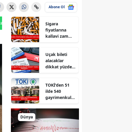
Abone Ol
tan Gönder
Sigara
fiyatlarına
kallavi zam
geldi
Uçak bileti
alacaklar
dikkat yüzde
30 indirimli...
TOKİ'den 51
ilde 540
gayrimenkul
satıyor...
Dünya