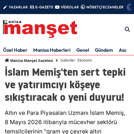
YAZARLAR
E-GAZETE
VİDEOLAR
NÖBETÇİ ECZANELER
Özel Haber
Manisa Haberleri
Genel
Gündem
Asayiş
Galeriler
Ekonomi
Manisa Manşet Gazetesi
İslam Memiş'ten sert tepki
ve yatırımcıyı köşeye
sıkıştıracak o yeni duyuru!
Altın ve Para Piyasaları Uzmanı İslam Memiş,
8 Mayıs 2026 itibarıyla mücevher sektörü
temsilcilerinin "gram ve çeyrek altın