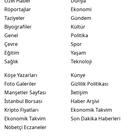
Özel Haber
Dünya
Röportajlar
Ekonomi
Taziyeler
Gündem
Biyografiler
Kültür
Genel
Politika
Çevre
Spor
Eğitim
Yaşam
Sağlık
Teknoloji
Köşe Yazarları
Künye
Foto Galeriler
Gizlilik Politikası
Manşetler Sayfası
İletişim
İstanbul Borsası
Haber Arşivi
Kripto Fiyatları
Ekonomik Takvim
Ekonomik Takvim
Son Dakika Haberleri
Nöbetçi Eczaneler