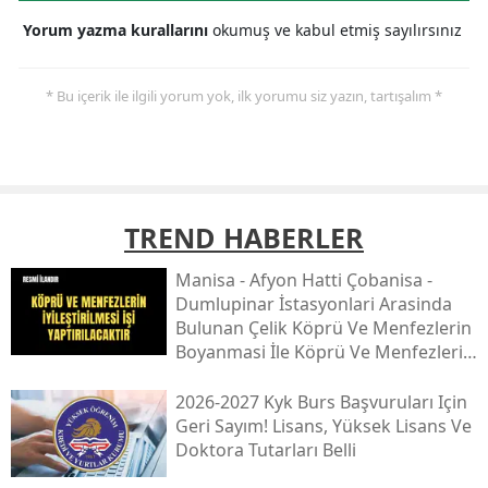
Yorum yazma kurallarını
okumuş ve kabul etmiş sayılırsınız
* Bu içerik ile ilgili yorum yok, ilk yorumu siz yazın, tartışalım *
TREND HABERLER
Mani̇sa - Afyon Hatti Çobani̇sa -
Dumlupinar İstasyonlari Arasinda
Bulunan Çeli̇k Köprü Ve Menfezleri̇n
Boyanmasi İle Köprü Ve Menfezleri̇n
İyi̇leşti̇ri̇lmesi̇ İşi̇
2026-2027 Kyk Burs Başvuruları Için
Geri Sayım! Lisans, Yüksek Lisans Ve
Doktora Tutarları Belli