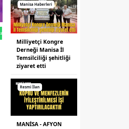
Manisa Haberleri
tan Gönder
Milliyetçi Kongre
Derneği Manisa İl
Temsilciliği şehitliği
ziyaret etti
Resmi İlan
MANİSA - AFYON