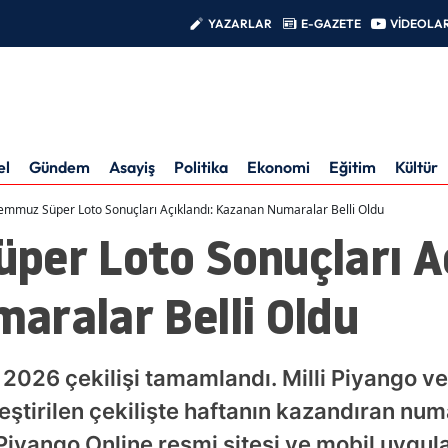
YAZARLAR
E-GAZETE
VİDEOLA
el
Gündem
Asayiş
Politika
Ekonomi
Eğitim
Kültür
emmuz Süper Loto Sonuçları Açıklandı: Kazanan Numaralar Belli Oldu
per Loto Sonuçları Aç
aralar Belli Oldu
026 çekilişi tamamlandı. Milli Piyango ve S
ştirilen çekilişte haftanın kazandıran numa
i Piyango Online resmi sitesi ve mobil uygu