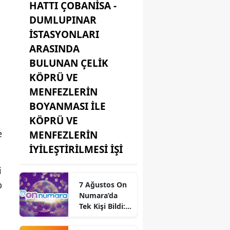
HATTI ÇOBANİSA -
DUMLUPINAR
İSTASYONLARI
ARASINDA
BULUNAN ÇELİK
KÖPRÜ VE
MENFEZLERİN
BOYANMASI İLE
KÖPRÜ VE
e
MENFEZLERİN
İYİLEŞTİRİLMESİ İŞİ
i
p
7 Ağustos On
Numara’da
Tek Kişi Bildi:
2,3 Milyon
TL’nin Sahibi