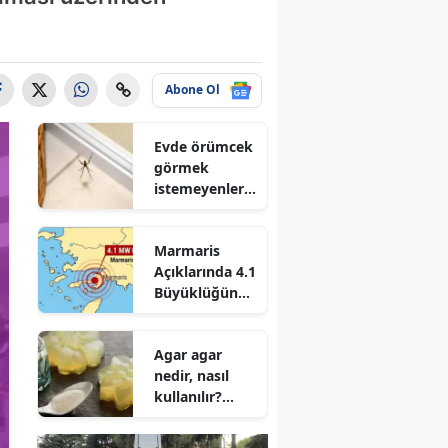
Abone Ol
Evde örümcek
görmek
istemeyenler
dikkat! İşte
örümceklerin
Marmaris
eve girişini
Açıklarında 4.1
azaltan 3
Büyüklüğünde
yöntem
Deprem! Prof.
Dr. Osman
Agar agar
Bektaş Asıl
nedir, nasıl
Riski Açıkladı
kullanılır?
Agar agar
nerede satılır?