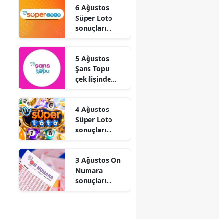
6 Ağustos
Oldu
Süper Loto
sonuçları
açıklandı! İşte
kazandıran
5 Ağustos
numaralar
Şans Topu
çekilişinde
hangi
numaralar
4 Ağustos
çıktı? İşte tam
Süper Loto
sonuç listesi
sonuçları
açıklandı! İşte
kazandıran
3 Ağustos On
numaralar
Numara
sonuçları
açıklandı! İşte
kazandıran 22
sayı