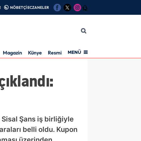
R
NÖBETÇİ ECZANELER
12
Magazin
Künye
Resmi İlan
MENÜ
ıklandı:
isal Şans iş birliğiyle
raları belli oldu. Kupon
laması üzerinden