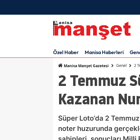
Özel Haber
Manisa Haberleri
Gen
Genel
2 T
Manisa Manşet Gazetesi
2 Temmuz Sü
Kazanan Num
Süper Loto’da 2 Temmuz 2
noter huzurunda gerçekle
sahipleri, sonuçları Mill