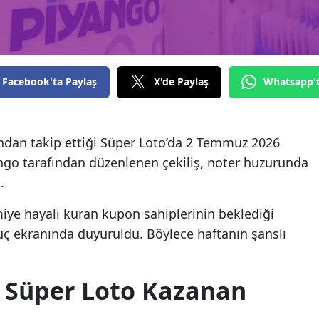
Facebook'ta Paylaş
X'de Paylaş
Whatsapp'
ndan takip ettiği Süper Loto’da 2 Temmuz 2026
ango tarafından düzenlenen çekiliş, noter huzurunda
.
iye hayali kuran kupon sahiplerinin beklediği
ç ekranında duyuruldu. Böylece haftanın şanslı
 Süper Loto Kazanan