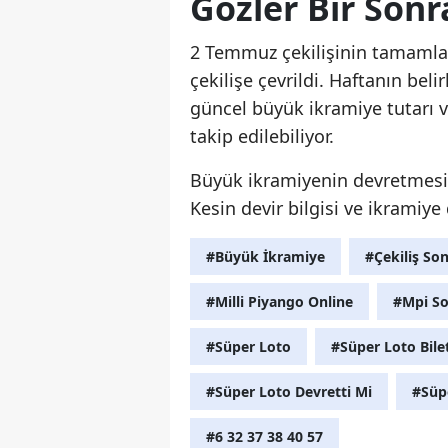
Gözler Bir Sonr
2 Temmuz çekilişinin tamamlan
çekilişe çevrildi. Haftanın bel
güncel büyük ikramiye tutarı 
takip edilebiliyor.
Büyük ikramiyenin devretmesi ha
Kesin devir bilgisi ve ikramiy
#Büyük İkramiye
#Çekiliş Son
#Milli Piyango Online
#Mpi So
#Süper Loto
#Süper Loto Bil
#Süper Loto Devretti Mi
#Süp
#6 32 37 38 40 57