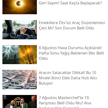
Geri Sayım! Saat Kaçta Başlayacak?
Emeklilere Ötv’siz Araç Düzenlemesi
Çıktı Mı? Son Durum Belli Oldu
8 Ağustos Hava Durumu Açıklandı!
Hafta Sonu Yağış Beklenen Iller Belli
Oldu
Aracını Satacaklar Dikkat! Bu 10
Model Ikinci Elde Daha Hızlı Alıcı
Buluyor
7 Ağustos Masterchef’te 19.
Yarışmacı Belli Oldu Mu? Ana