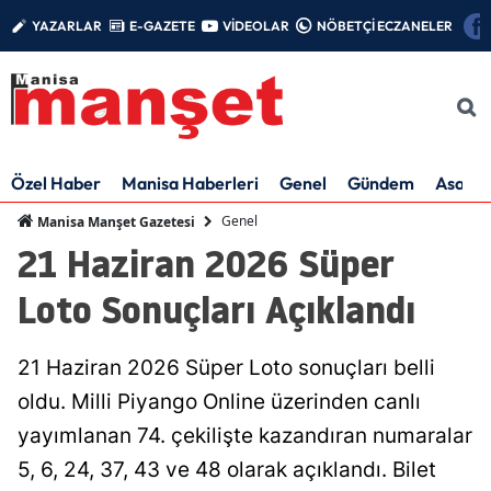
YAZARLAR
E-GAZETE
VİDEOLAR
NÖBETÇİ ECZANELER
Özel Haber
Manisa Haberleri
Genel
Gündem
Asayiş
Genel
Manisa Manşet Gazetesi
21 Haziran 2026 Süper
Loto Sonuçları Açıklandı
21 Haziran 2026 Süper Loto sonuçları belli
oldu. Milli Piyango Online üzerinden canlı
yayımlanan 74. çekilişte kazandıran numaralar
5, 6, 24, 37, 43 ve 48 olarak açıklandı. Bilet