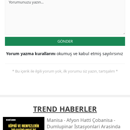
GÖNDER
Yorum yazma kurallarını
okumuş ve kabul etmiş sayılırsınız
* Bu içerik ile ilgili yorum yok, ilk yorumu siz yazın, tartışalım *
TREND HABERLER
Mani̇sa - Afyon Hatti Çobani̇sa -
Dumlupinar İstasyonlari Arasinda