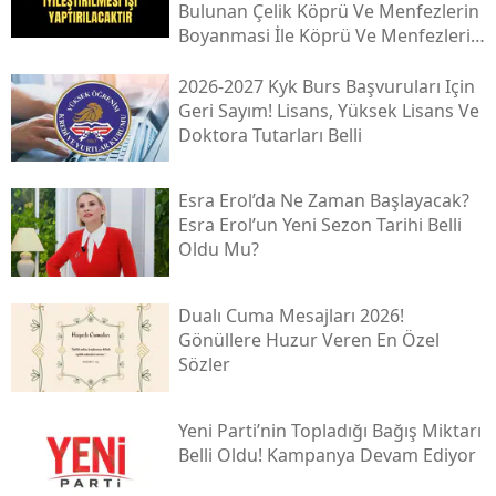
Bulunan Çeli̇k Köprü Ve Menfezleri̇n
Boyanmasi İle Köprü Ve Menfezleri̇n
İyi̇leşti̇ri̇lmesi̇ İşi̇
2026-2027 Kyk Burs Başvuruları Için
Geri Sayım! Lisans, Yüksek Lisans Ve
Doktora Tutarları Belli
Esra Erol’da Ne Zaman Başlayacak?
Esra Erol’un Yeni Sezon Tarihi Belli
Oldu Mu?
Dualı Cuma Mesajları 2026!
Gönüllere Huzur Veren En Özel
Sözler
Yeni̇ Parti’nin Topladığı Bağış Miktarı
Belli Oldu! Kampanya Devam Ediyor