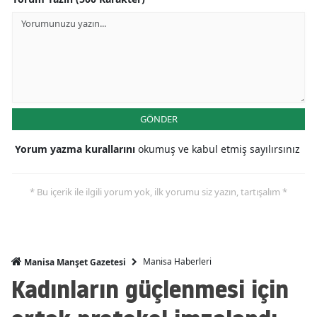
GÖNDER
Yorum yazma kurallarını
okumuş ve kabul etmiş sayılırsınız
* Bu içerik ile ilgili yorum yok, ilk yorumu siz yazın, tartışalım *
Manisa Haberleri
Manisa Manşet Gazetesi
Kadınların güçlenmesi için