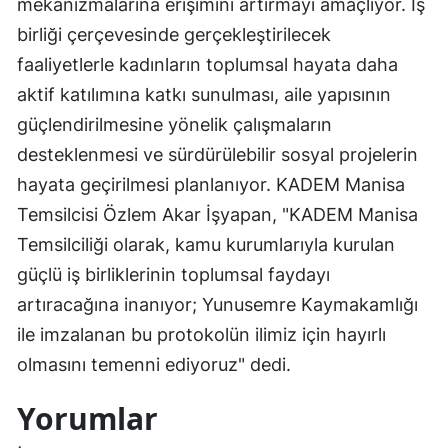
mekanizmalarına erişimini artırmayı amaçlıyor. İş
birliği çerçevesinde gerçekleştirilecek
faaliyetlerle kadınların toplumsal hayata daha
aktif katılımına katkı sunulması, aile yapısının
güçlendirilmesine yönelik çalışmaların
desteklenmesi ve sürdürülebilir sosyal projelerin
hayata geçirilmesi planlanıyor. KADEM Manisa
Temsilcisi Özlem Akar İşyapan, "KADEM Manisa
Temsilciliği olarak, kamu kurumlarıyla kurulan
güçlü iş birliklerinin toplumsal faydayı
artıracağına inanıyor; Yunusemre Kaymakamlığı
ile imzalanan bu protokolün ilimiz için hayırlı
olmasını temenni ediyoruz" dedi.
Yorumlar