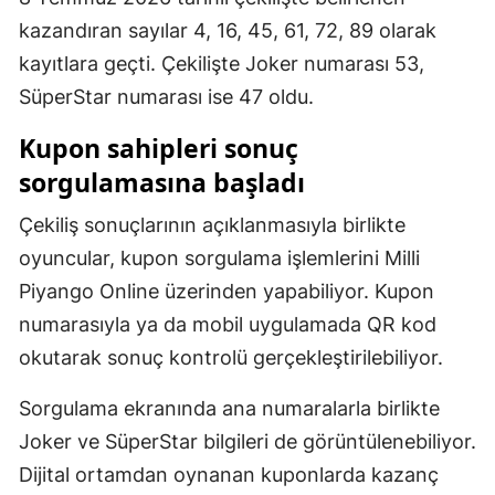
kazandıran sayılar 4, 16, 45, 61, 72, 89 olarak
kayıtlara geçti. Çekilişte Joker numarası 53,
SüperStar numarası ise 47 oldu.
Kupon sahipleri sonuç
sorgulamasına başladı
Çekiliş sonuçlarının açıklanmasıyla birlikte
oyuncular, kupon sorgulama işlemlerini Milli
Piyango Online üzerinden yapabiliyor. Kupon
numarasıyla ya da mobil uygulamada QR kod
okutarak sonuç kontrolü gerçekleştirilebiliyor.
Sorgulama ekranında ana numaralarla birlikte
Joker ve SüperStar bilgileri de görüntülenebiliyor.
Dijital ortamdan oynanan kuponlarda kazanç