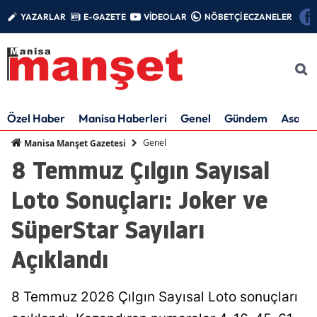
YAZARLAR
E-GAZETE
VİDEOLAR
NÖBETÇİ ECZANELER
Özel Haber
Manisa Haberleri
Genel
Gündem
Asayiş
Genel
Manisa Manşet Gazetesi
8 Temmuz Çılgın Sayısal
Loto Sonuçları: Joker ve
SüperStar Sayıları
Açıklandı
8 Temmuz 2026 Çılgın Sayısal Loto sonuçları